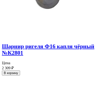
Шарнир ригеля Ф16 капля чёрный
№К2801
Цена
2 309
₽
В корзину