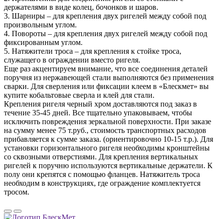
держателями в виде колец, бочонков и шаров.
3. Шарниры – для крепления двух ригелей между собой под
произвольным углом.
4. Повороты – для крепления двух ригелей между собой под
фиксированным углом.
5. Натяжители троса – для крепления к стойке троса,
служащего в ограждении вместо ригеля.
Еще раз акцентируем внимание, что все соединения деталей
поручня из нержавеющей стали выполняются без применения
сварки. Для сверления или фиксации клеем в «Блескмет» вы
купите кобальтовые сверла и клей для стали.
Крепления ригеля черный хром доставляются под заказ в
течение 35-45 дней. Все тщательно упаковываем, чтобы
исключить повреждения зеркальной поверхности. При заказе
на сумму менее 75 т.руб., стоимость транспортных расходов
прибавляется к сумме заказа. (ориентировочно 10-15 т.р.). Для
установки горизонтального ригеля необходимы кронштейны
со сквозными отверстиями. Для крепления вертикальных
ригелей к поручню используются вертикальные держатели. К
полу они крепятся с помощью фланцев. Натяжитель троса
необходим в конструкциях, где ограждение комплектуется
тросом.