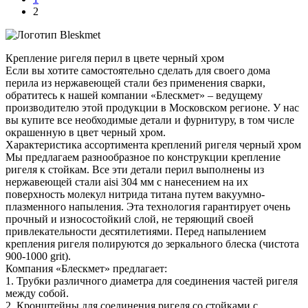
2
Крепление ригеля перил в цвете черный хром
Если вы хотите самостоятельно сделать для своего дома
перила из нержавеющей стали без применения сварки,
обратитесь к нашей компании «Блескмет» – ведущему
производителю этой продукции в Московском регионе. У нас
вы купите все необходимые детали и фурнитуру, в том числе
окрашенную в цвет черный хром.
Характеристика ассортимента креплений ригеля черный хром
Мы предлагаем разнообразное по конструкции крепление
ригеля к стойкам. Все эти детали перил выполнены из
нержавеющей стали aisi 304 мм с нанесением на их
поверхность молекул нитрида титана путем вакуумно-
плазменного напыления. Эта технология гарантирует очень
прочный и износостойкий слой, не теряющий своей
привлекательности десятилетиями. Перед напылением
крепления ригеля полируются до зеркального блеска (чистота
900-1000 grit).
Компания «Блескмет» предлагает:
1. Трубки различного диаметра для соединения частей ригеля
между собой.
2. Кронштейны для соединения ригеля со стойками с