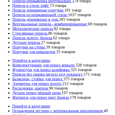
Перила нержавейка Вертикально
274
товара
Перила в стиле лофт
73
товара
Перила деревянные поручни
191
товар
Перила из нержавеющей стали
1037
товаров
Перила деревянные в дом
265
товаров
Вертикальные перила - комбинированные
69
товаров
Металлические перила
82
товара
Стеклянные перила
86
товаров
Перила золото, бронза
62
товара
Детские перила
27
товаров
Поручни на стены
59
товаров
Поручни для инвалидов
35
товаров
Перейти в категорию
Комплектующие для перил зеркало
528
товаров
Фурнитура для перил шлифовка
325
товаров
Перила без сварки металл под покраску
171
товар
Балясины, стойки для перил
375
товаров
Элементы для перил золото
212
товаров
Расходники, крепеж
90
товаров
Детали перил чёрный хром
197
товаров
Фитинги для перил цвет бронза
178
товаров
Перейти в категорию
Ограждения лестниц с вертикальным заполнением
49