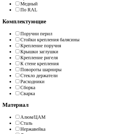
Медный
По RAL
Комплектующие
Поручни перил
Стойки крепления балясины
Крепление поручня
Крышки заглушки
Крепление ригеля
К стене крепления
Повороты шарниры
Стекло держатели
Расходники
Сборка
Сварка
Материал
Алюм/ЦАМ
Сталь
Нержавейка