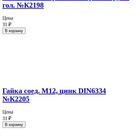
гол. №К2198
Цена
31
₽
В корзину
Гайка соед. М12, цинк DIN6334
№К2205
Цена
31
₽
В корзину