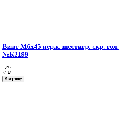
Винт М6х45 нерж. шестигр. скр. гол.
№К2199
Цена
31
₽
В корзину