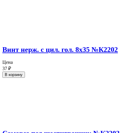
Винт нерж. с цил. гол. 8х35 №К2202
Цена
37
₽
В корзину