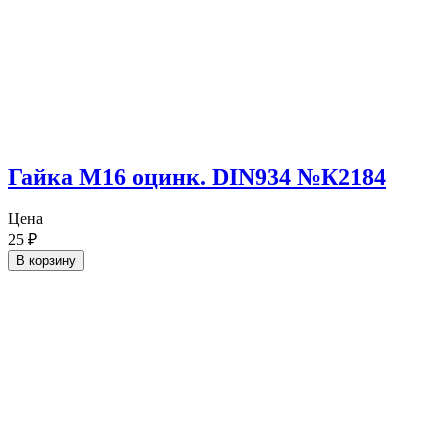
Гайка М16 оцинк. DIN934 №К2184
Цена
25
₽
В корзину