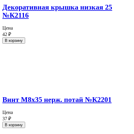
Декоративная крышка низкая 25
№К2116
Цена
42
₽
В корзину
Винт М8х35 нерж. потай №К2201
Цена
37
₽
В корзину