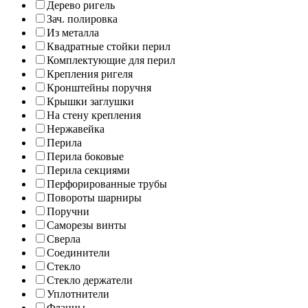
Дерево ригель
Зач. полировка
Из металла
Квадратные стойки перил
Комплектующие для перил
Крепления ригеля
Кронштейны поручня
Крышки заглушки
На стену крепления
Нержавейка
Перила
Перила боковые
Перила секциями
Перфорированные трубы
Повороты шарниры
Поручни
Саморезы винты
Сверла
Соединители
Стекло
Стекло держатели
Уплотнители
Фланцы