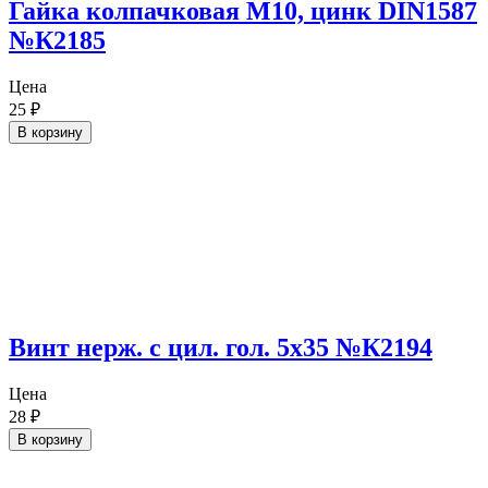
Гайка колпачковая М10, цинк DIN1587
№К2185
Цена
25
₽
В корзину
Винт нерж. с цил. гол. 5х35 №К2194
Цена
28
₽
В корзину