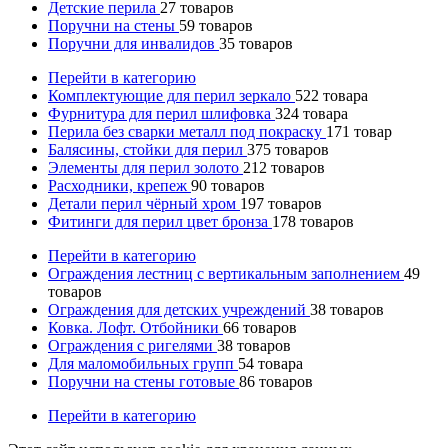
Детские перила
27
товаров
Поручни на стены
59
товаров
Поручни для инвалидов
35
товаров
Перейти в категорию
Комплектующие для перил зеркало
522
товара
Фурнитура для перил шлифовка
324
товара
Перила без сварки металл под покраску
171
товар
Балясины, стойки для перил
375
товаров
Элементы для перил золото
212
товаров
Расходники, крепеж
90
товаров
Детали перил чёрный хром
197
товаров
Фитинги для перил цвет бронза
178
товаров
Перейти в категорию
Ограждения лестниц с вертикальным заполнением
49
товаров
Ограждения для детских учреждений
38
товаров
Ковка. Лофт. Отбойники
66
товаров
Ограждения с ригелями
38
товаров
Для маломобильных групп
54
товара
Поручни на стены готовые
86
товаров
Перейти в категорию