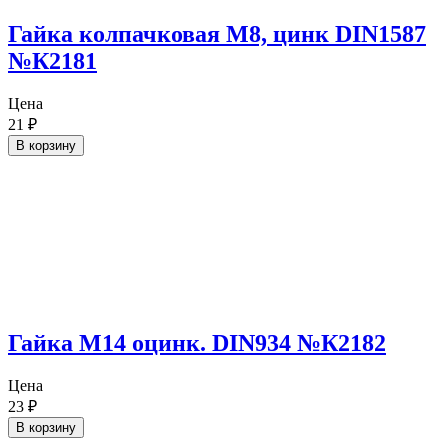
Гайка колпачковая М8, цинк DIN1587
№К2181
Цена
21
₽
В корзину
Гайка М14 оцинк. DIN934 №К2182
Цена
23
₽
В корзину