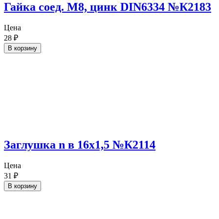
Гайка соед. М8, цинк DIN6334 №К2183
Цена
28
₽
В корзину
Заглушка n в 16х1,5 №К2114
Цена
31
₽
В корзину