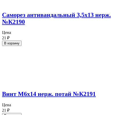
Саморез антивандальный 3,5х13 нерж.
№К2190
Цена
21
₽
В корзину
Винт М6х14 нерж. потай №К2191
Цена
21
₽