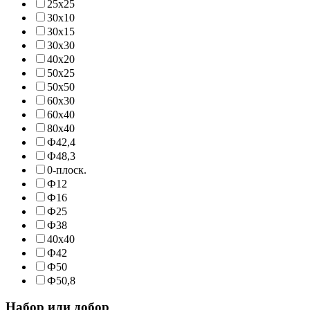
25х25
30х10
30х15
30х30
40х20
50х25
50х50
60х30
60х40
80х40
Ф42,4
Ф48,3
0-плоск.
Ф12
Ф16
Ф25
Ф38
40х40
Ф42
Ф50
Ф50,8
Набор или добор