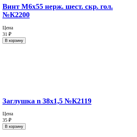
Винт М6х55 нерж. шест. скр. гол.
№К2200
Цена
31
₽
В корзину
Заглушка n 38х1,5 №К2119
Цена
35
₽
В корзину