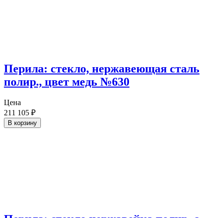
Перила: стекло, нержавеющая сталь
полир., цвет медь №630
Цена
211 105
₽
В корзину