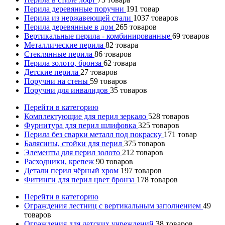
Перила деревянные поручни
191
товар
Перила из нержавеющей стали
1037
товаров
Перила деревянные в дом
265
товаров
Вертикальные перила - комбинированные
69
товаров
Металлические перила
82
товара
Стеклянные перила
86
товаров
Перила золото, бронза
62
товара
Детские перила
27
товаров
Поручни на стены
59
товаров
Поручни для инвалидов
35
товаров
Перейти в категорию
Комплектующие для перил зеркало
528
товаров
Фурнитура для перил шлифовка
325
товаров
Перила без сварки металл под покраску
171
товар
Балясины, стойки для перил
375
товаров
Элементы для перил золото
212
товаров
Расходники, крепеж
90
товаров
Детали перил чёрный хром
197
товаров
Фитинги для перил цвет бронза
178
товаров
Перейти в категорию
Ограждения лестниц с вертикальным заполнением
49
товаров
Ограждения для детских учреждений
38
товаров