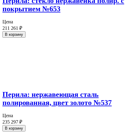
Перила: стекло нержавейка полир. с
покрытием №653
Цена
211 261
₽
В корзину
Перила: нержавеющая сталь
полированная, цвет золото №537
Цена
235 297
₽
В корзину