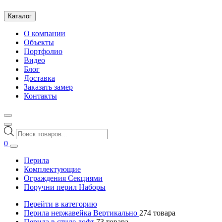
Каталог
О компании
Объекты
Портфолио
Видео
Блог
Доставка
Заказать замер
Контакты
Поиск
товаров
0
Перила
Комплектующие
Ограждения Секциями
Поручни перил Наборы
Перейти в категорию
Перила нержавейка Вертикально
274
товара
Перила в стиле лофт
73
товара