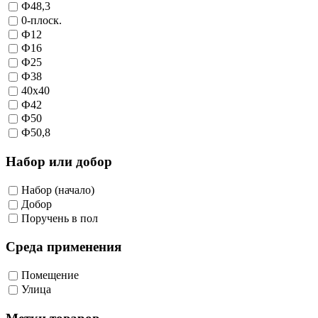
Ф48,3
0-плоск.
Ф12
Ф16
Ф25
Ф38
40х40
Ф42
Ф50
Ф50,8
Набор или добор
Набор (начало)
Добор
Поручень в пол
Среда применения
Помещение
Улица