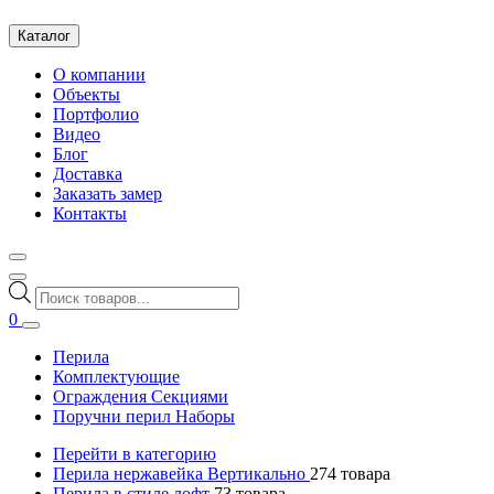
Каталог
О компании
Объекты
Портфолио
Видео
Блог
Доставка
Заказать замер
Контакты
Поиск
товаров
0
Перила
Комплектующие
Ограждения Секциями
Поручни перил Наборы
Перейти в категорию
Перила нержавейка Вертикально
274
товара
Перила в стиле лофт
73
товара