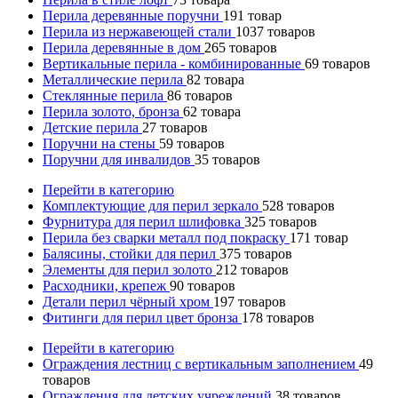
Перила деревянные поручни
191
товар
Перила из нержавеющей стали
1037
товаров
Перила деревянные в дом
265
товаров
Вертикальные перила - комбинированные
69
товаров
Металлические перила
82
товара
Стеклянные перила
86
товаров
Перила золото, бронза
62
товара
Детские перила
27
товаров
Поручни на стены
59
товаров
Поручни для инвалидов
35
товаров
Перейти в категорию
Комплектующие для перил зеркало
528
товаров
Фурнитура для перил шлифовка
325
товаров
Перила без сварки металл под покраску
171
товар
Балясины, стойки для перил
375
товаров
Элементы для перил золото
212
товаров
Расходники, крепеж
90
товаров
Детали перил чёрный хром
197
товаров
Фитинги для перил цвет бронза
178
товаров
Перейти в категорию
Ограждения лестниц с вертикальным заполнением
49
товаров
Ограждения для детских учреждений
38
товаров