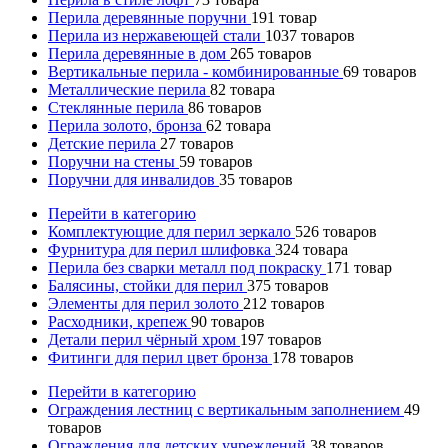
Перила деревянные поручни
191
товар
Перила из нержавеющей стали
1037
товаров
Перила деревянные в дом
265
товаров
Вертикальные перила - комбинированные
69
товаров
Металлические перила
82
товара
Стеклянные перила
86
товаров
Перила золото, бронза
62
товара
Детские перила
27
товаров
Поручни на стены
59
товаров
Поручни для инвалидов
35
товаров
Перейти в категорию
Комплектующие для перил зеркало
526
товаров
Фурнитура для перил шлифовка
324
товара
Перила без сварки металл под покраску
171
товар
Балясины, стойки для перил
375
товаров
Элементы для перил золото
212
товаров
Расходники, крепеж
90
товаров
Детали перил чёрный хром
197
товаров
Фитинги для перил цвет бронза
178
товаров
Перейти в категорию
Ограждения лестниц с вертикальным заполнением
49
товаров
Ограждения для детских учреждений
38
товаров