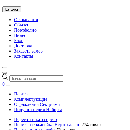
Каталог
О компании
Объекты
Портфолио
Видео
Блог
Доставка
Заказать замер
Контакты
Поиск
товаров
0
Перила
Комплектующие
Ограждения Секциями
Поручни перил Наборы
Перейти в категорию
Перила нержавейка Вертикально
274
товара
Перила в стиле лофт
73
товара