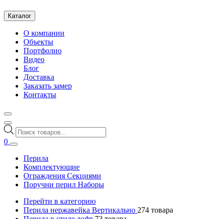
Каталог
О компании
Объекты
Портфолио
Видео
Блог
Доставка
Заказать замер
Контакты
Поиск
товаров
0
Перила
Комплектующие
Ограждения Секциями
Поручни перил Наборы
Перейти в категорию
Перила нержавейка Вертикально
274
товара
Перила в стиле лофт
73
товара