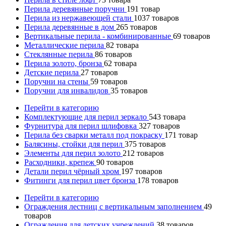
Перила деревянные поручни
191
товар
Перила из нержавеющей стали
1037
товаров
Перила деревянные в дом
265
товаров
Вертикальные перила - комбинированные
69
товаров
Металлические перила
82
товара
Стеклянные перила
86
товаров
Перила золото, бронза
62
товара
Детские перила
27
товаров
Поручни на стены
59
товаров
Поручни для инвалидов
35
товаров
Перейти в категорию
Комплектующие для перил зеркало
543
товара
Фурнитура для перил шлифовка
327
товаров
Перила без сварки металл под покраску
171
товар
Балясины, стойки для перил
375
товаров
Элементы для перил золото
212
товаров
Расходники, крепеж
90
товаров
Детали перил чёрный хром
197
товаров
Фитинги для перил цвет бронза
178
товаров
Перейти в категорию
Ограждения лестниц с вертикальным заполнением
49
товаров
Ограждения для детских учреждений
38
товаров