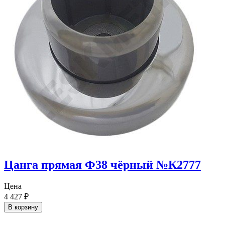
Цанга прямая Ф38 чёрный №К2777
Цена
4 427
₽
В корзину