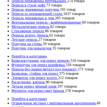
Перила нержавейка Вертикально
274
товара
Перила в стиле лофт
73
товара
Перила деревянные поручни
191
товар
Перила из нержавеющей стали
1037
товаров
Перила деревянные в дом
265
товаров
Вертикальные перила - комбинированные
69
товаров
Металлические перила
82
товара
Стеклянные перила
86
товаров
Перила золото, бронза
62
товара
Детские перила
27
товаров
Поручни на стены
59
товаров
Поручни для инвалидов
35
товаров
Перейти в категорию
Комплектующие для перил зеркало
510
товаров
Фурнитура для перил шлифовка
318
товаров
Перила без сварки металл под покраску
171
товар
Балясины, стойки для перил
375
товаров
Элементы для перил золото
212
товаров
Расходники, крепеж
90
товаров
Детали перил чёрный хром
197
товаров
Фитинги для перил цвет бронза
178
товаров
Перейти в категорию
Ограждения лестниц с вертикальным заполнением
49