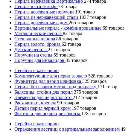
Перила нержавейка Вертикально
274
товара
Перила в стиле лофт
73
товара
Перила деревянные поручни
191
товар
Перила из нержавеющей стали
1037
товаров
Перила деревянные в дом
265
товаров
Вертикальные перила - комбинированные
69
товаров
Металлические перила
82
товара
Стеклянные перила
86
товаров
Перила золото, бронза
62
товара
Детские перила
27
товаров
Поручни на стены
59
товаров
Поручни для инвалидов
35
товаров
Перейти в категорию
Комплектующие для перил зеркало
528
товаров
Фурнитура для перил шлифовка
325
товаров
Перила без сварки металл под покраску
171
товар
Балясины, стойки для перил
375
товаров
Элементы для перил золото
212
товаров
Расходники, крепеж
90
товаров
Детали перил чёрный хром
197
товаров
Фитинги для перил цвет бронза
178
товаров
Перейти в категорию
Ограждения лестниц с вертикальным заполнением
49