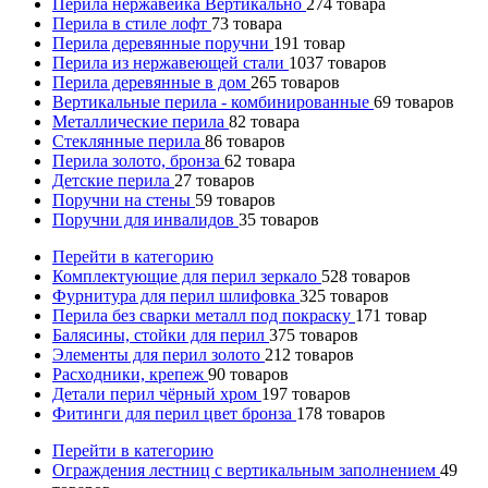
Перила нержавейка Вертикально
274
товара
Перила в стиле лофт
73
товара
Перила деревянные поручни
191
товар
Перила из нержавеющей стали
1037
товаров
Перила деревянные в дом
265
товаров
Вертикальные перила - комбинированные
69
товаров
Металлические перила
82
товара
Стеклянные перила
86
товаров
Перила золото, бронза
62
товара
Детские перила
27
товаров
Поручни на стены
59
товаров
Поручни для инвалидов
35
товаров
Перейти в категорию
Комплектующие для перил зеркало
528
товаров
Фурнитура для перил шлифовка
325
товаров
Перила без сварки металл под покраску
171
товар
Балясины, стойки для перил
375
товаров
Элементы для перил золото
212
товаров
Расходники, крепеж
90
товаров
Детали перил чёрный хром
197
товаров
Фитинги для перил цвет бронза
178
товаров
Перейти в категорию
Ограждения лестниц с вертикальным заполнением
49