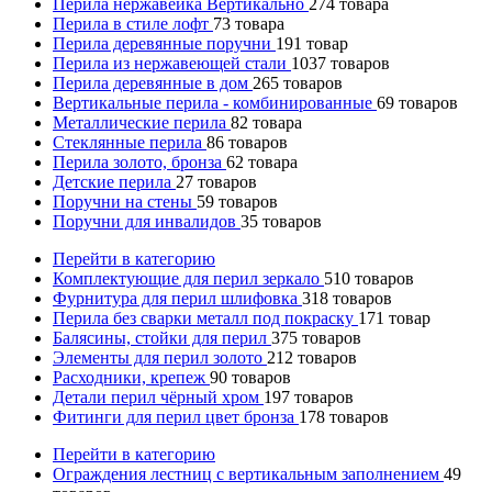
Перила нержавейка Вертикально
274
товара
Перила в стиле лофт
73
товара
Перила деревянные поручни
191
товар
Перила из нержавеющей стали
1037
товаров
Перила деревянные в дом
265
товаров
Вертикальные перила - комбинированные
69
товаров
Металлические перила
82
товара
Стеклянные перила
86
товаров
Перила золото, бронза
62
товара
Детские перила
27
товаров
Поручни на стены
59
товаров
Поручни для инвалидов
35
товаров
Перейти в категорию
Комплектующие для перил зеркало
510
товаров
Фурнитура для перил шлифовка
318
товаров
Перила без сварки металл под покраску
171
товар
Балясины, стойки для перил
375
товаров
Элементы для перил золото
212
товаров
Расходники, крепеж
90
товаров
Детали перил чёрный хром
197
товаров
Фитинги для перил цвет бронза
178
товаров
Перейти в категорию
Ограждения лестниц с вертикальным заполнением
49