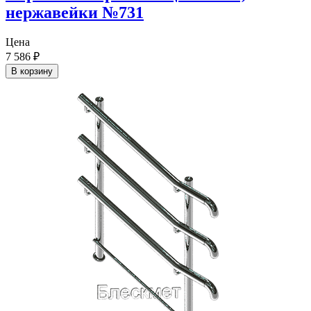
нержавейки №731
Цена
7 586
₽
В корзину