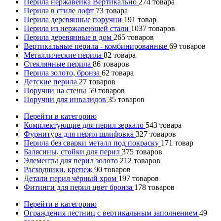
Перила нержавейка Вертикально
274
товара
Перила в стиле лофт
73
товара
Перила деревянные поручни
191
товар
Перила из нержавеющей стали
1037
товаров
Перила деревянные в дом
265
товаров
Вертикальные перила - комбинированные
69
товаров
Металлические перила
82
товара
Стеклянные перила
86
товаров
Перила золото, бронза
62
товара
Детские перила
27
товаров
Поручни на стены
59
товаров
Поручни для инвалидов
35
товаров
Перейти в категорию
Комплектующие для перил зеркало
543
товара
Фурнитура для перил шлифовка
327
товаров
Перила без сварки металл под покраску
171
товар
Балясины, стойки для перил
375
товаров
Элементы для перил золото
212
товаров
Расходники, крепеж
90
товаров
Детали перил чёрный хром
197
товаров
Фитинги для перил цвет бронза
178
товаров
Перейти в категорию
Ограждения лестниц с вертикальным заполнением
49