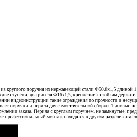
 из круглого поручня из нержавеющей стали Ф50,8х1,5 длиной 1
две ступени, два ригеля Ф16х1,5, крепление к стойкам держате
дении видеоинструкции такие ограждения по прочности и несущ
т поручни и перила для самостоятельной сборки. Типовые пери
рмлении заказа. Перила с круглым поручнем, не замкнутые, пред
ие профессиональный монтаж находятся в другом разделе катало