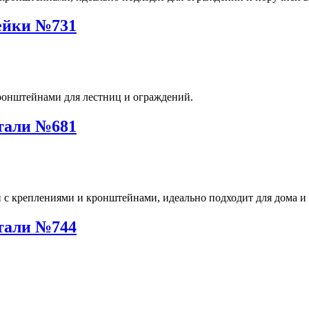
ейки №731
тали №681
тали №744