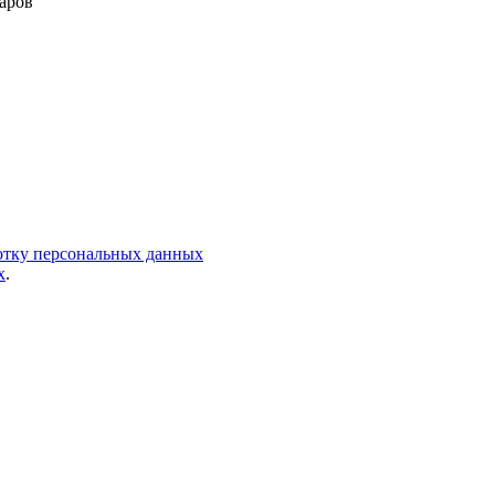
аров
ботку персональных данных
х
.