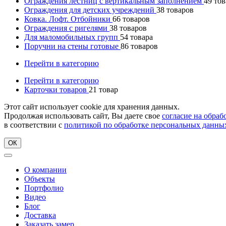
Ограждения лестниц с вертикальным заполнением
49
тов
Ограждения для детских учреждений
38
товаров
Ковка. Лофт. Отбойники
66
товаров
Ограждения с ригелями
38
товаров
Для маломобильных групп
54
товара
Поручни на стены готовые
86
товаров
Перейти в категорию
Перейти в категорию
Карточки товаров
21
товар
Этот сайт использует cookie для хранения данных.
Продолжая использовать сайт, Вы даете свое
согласие на обра
в соответствии с
политикой по обработке персональных данны
ОК
О компании
Объекты
Портфолио
Видео
Блог
Доставка
Заказать замер