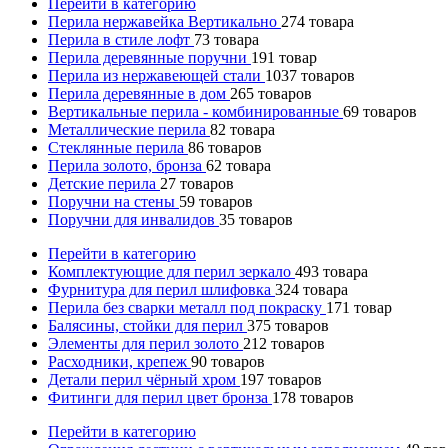
Перейти в категорию
Перила нержавейка Вертикально
274
товара
Перила в стиле лофт
73
товара
Перила деревянные поручни
191
товар
Перила из нержавеющей стали
1037
товаров
Перила деревянные в дом
265
товаров
Вертикальные перила - комбинированные
69
товаров
Металлические перила
82
товара
Стеклянные перила
86
товаров
Перила золото, бронза
62
товара
Детские перила
27
товаров
Поручни на стены
59
товаров
Поручни для инвалидов
35
товаров
Перейти в категорию
Комплектующие для перил зеркало
493
товара
Фурнитура для перил шлифовка
324
товара
Перила без сварки металл под покраску
171
товар
Балясины, стойки для перил
375
товаров
Элементы для перил золото
212
товаров
Расходники, крепеж
90
товаров
Детали перил чёрный хром
197
товаров
Фитинги для перил цвет бронза
178
товаров
Перейти в категорию