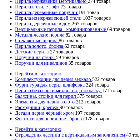
Перила нержавейка Вертикально
274
товара
Перила в стиле лофт
73
товара
Перила деревянные поручни
191
товар
Перила из нержавеющей стали
1037
товаров
Перила деревянные в дом
265
товаров
Вертикальные перила - комбинированные
69
товаров
Металлические перила
82
товара
Стеклянные перила
86
товаров
Перила золото, бронза
62
товара
Детские перила
27
товаров
Поручни на стены
59
товаров
Поручни для инвалидов
35
товаров
Перейти в категорию
Комплектующие для перил зеркало
522
товара
Фурнитура для перил шлифовка
324
товара
Перила без сварки металл под покраску
171
товар
Балясины, стойки для перил
375
товаров
Элементы для перил золото
212
товаров
Расходники, крепеж
90
товаров
Детали перил чёрный хром
197
товаров
Фитинги для перил цвет бронза
178
товаров
Перейти в категорию
Ограждения лестниц с вертикальным заполнением
49
тов