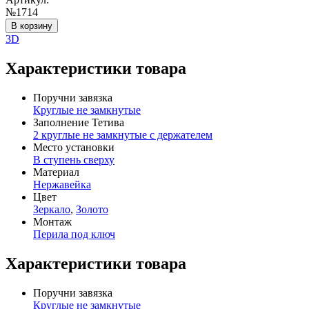
№1714
В корзину
3D
Характеристики товара
Поручни завязка
Круглые не замкнутые
Заполнение Тетива
2 круглые не замкнутые с держателем
Место установки
В ступень сверху
Материал
Нержавейка
Цвет
Зеркало
,
Золото
Монтаж
Перила под ключ
Характеристики товара
Поручни завязка
Круглые не замкнутые