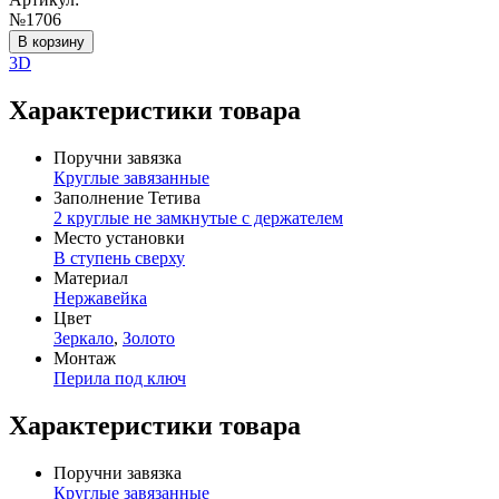
№1706
В корзину
3D
Характеристики товара
Поручни завязка
Круглые завязанные
Заполнение Тетива
2 круглые не замкнутые с держателем
Место установки
В ступень сверху
Материал
Нержавейка
Цвет
Зеркало
,
Золото
Монтаж
Перила под ключ
Характеристики товара
Поручни завязка
Круглые завязанные