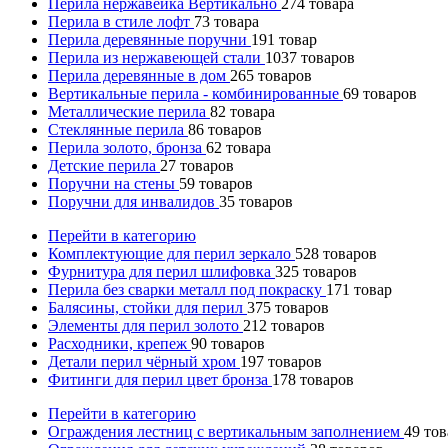
Перила нержавейка Вертикально
274
товара
Перила в стиле лофт
73
товара
Перила деревянные поручни
191
товар
Перила из нержавеющей стали
1037
товаров
Перила деревянные в дом
265
товаров
Вертикальные перила - комбинированные
69
товаров
Металлические перила
82
товара
Стеклянные перила
86
товаров
Перила золото, бронза
62
товара
Детские перила
27
товаров
Поручни на стены
59
товаров
Поручни для инвалидов
35
товаров
Перейти в категорию
Комплектующие для перил зеркало
528
товаров
Фурнитура для перил шлифовка
325
товаров
Перила без сварки металл под покраску
171
товар
Балясины, стойки для перил
375
товаров
Элементы для перил золото
212
товаров
Расходники, крепеж
90
товаров
Детали перил чёрный хром
197
товаров
Фитинги для перил цвет бронза
178
товаров
Перейти в категорию
Ограждения лестниц с вертикальным заполнением
49
тов