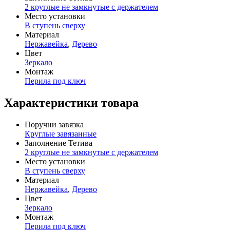
2 круглые не замкнутые с держателем
Место установки
В ступень сверху
Материал
Нержавейка
,
Дерево
Цвет
Зеркало
Монтаж
Перила под ключ
Характеристики товара
Поручни завязка
Круглые завязанные
Заполнение Тетива
2 круглые не замкнутые с держателем
Место установки
В ступень сверху
Материал
Нержавейка
,
Дерево
Цвет
Зеркало
Монтаж
Перила под ключ