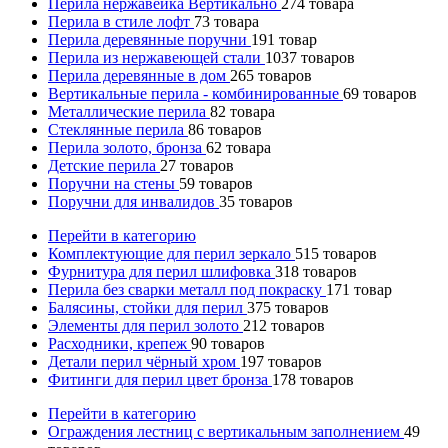
Перила нержавейка Вертикально
274
товара
Перила в стиле лофт
73
товара
Перила деревянные поручни
191
товар
Перила из нержавеющей стали
1037
товаров
Перила деревянные в дом
265
товаров
Вертикальные перила - комбинированные
69
товаров
Металлические перила
82
товара
Стеклянные перила
86
товаров
Перила золото, бронза
62
товара
Детские перила
27
товаров
Поручни на стены
59
товаров
Поручни для инвалидов
35
товаров
Перейти в категорию
Комплектующие для перил зеркало
515
товаров
Фурнитура для перил шлифовка
318
товаров
Перила без сварки металл под покраску
171
товар
Балясины, стойки для перил
375
товаров
Элементы для перил золото
212
товаров
Расходники, крепеж
90
товаров
Детали перил чёрный хром
197
товаров
Фитинги для перил цвет бронза
178
товаров
Перейти в категорию
Ограждения лестниц с вертикальным заполнением
49