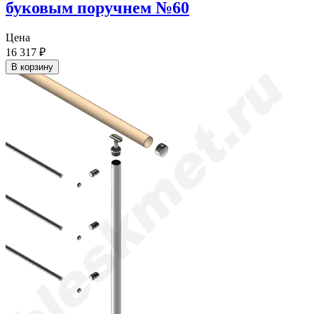
буковым поручнем №60
Цена
16 317
₽
В корзину