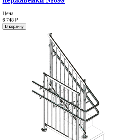
нержавейки №699
Цена
6 748
₽
В корзину