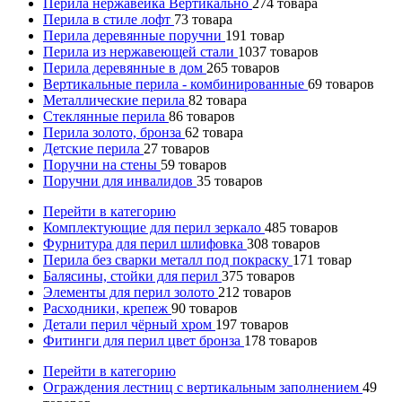
Перила нержавейка Вертикально
274
товара
Перила в стиле лофт
73
товара
Перила деревянные поручни
191
товар
Перила из нержавеющей стали
1037
товаров
Перила деревянные в дом
265
товаров
Вертикальные перила - комбинированные
69
товаров
Металлические перила
82
товара
Стеклянные перила
86
товаров
Перила золото, бронза
62
товара
Детские перила
27
товаров
Поручни на стены
59
товаров
Поручни для инвалидов
35
товаров
Перейти в категорию
Комплектующие для перил зеркало
485
товаров
Фурнитура для перил шлифовка
308
товаров
Перила без сварки металл под покраску
171
товар
Балясины, стойки для перил
375
товаров
Элементы для перил золото
212
товаров
Расходники, крепеж
90
товаров
Детали перил чёрный хром
197
товаров
Фитинги для перил цвет бронза
178
товаров
Перейти в категорию
Ограждения лестниц с вертикальным заполнением
49