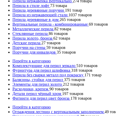
Перила нержавейка Вертикально
274
товара
Перила в стиле лофт
73
товара
Перила деревянные поручни
191
товар
Перила из нержавеющей стали
1037
товаров
Перила деревянные в дом
265
товаров
Вертикальные перила - комбинированные
69
товаров
Металлические перила
82
товара
Стеклянные перила
86
товаров
Перила золото, бронза
62
товара
Детские перила
27
товаров
Поручни на стены
59
товаров
Поручни для инвалидов
35
товаров
Перейти в категорию
Комплектующие для перил зеркало
510
товаров
Фурнитура для перил шлифовка
318
товаров
Перила без сварки металл под покраску
171
товар
Балясины, стойки для перил
375
товаров
Элементы для перил золото
212
товаров
Расходники, крепеж
90
товаров
Детали перил чёрный хром
197
товаров
Фитинги для перил цвет бронза
178
товаров
Перейти в категорию
Ограждения лестниц с вертикальным заполнением
49
тов