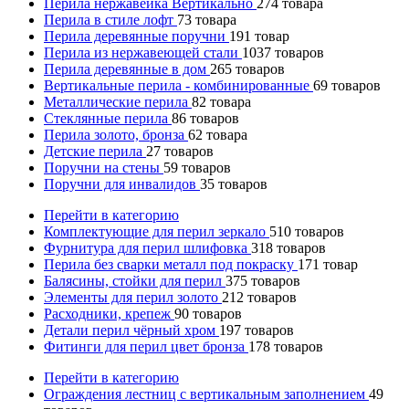
Перила нержавейка Вертикально
274
товара
Перила в стиле лофт
73
товара
Перила деревянные поручни
191
товар
Перила из нержавеющей стали
1037
товаров
Перила деревянные в дом
265
товаров
Вертикальные перила - комбинированные
69
товаров
Металлические перила
82
товара
Стеклянные перила
86
товаров
Перила золото, бронза
62
товара
Детские перила
27
товаров
Поручни на стены
59
товаров
Поручни для инвалидов
35
товаров
Перейти в категорию
Комплектующие для перил зеркало
510
товаров
Фурнитура для перил шлифовка
318
товаров
Перила без сварки металл под покраску
171
товар
Балясины, стойки для перил
375
товаров
Элементы для перил золото
212
товаров
Расходники, крепеж
90
товаров
Детали перил чёрный хром
197
товаров
Фитинги для перил цвет бронза
178
товаров
Перейти в категорию
Ограждения лестниц с вертикальным заполнением
49