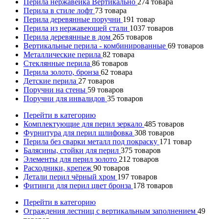
Перила нержавейка Вертикально
274
товара
Перила в стиле лофт
73
товара
Перила деревянные поручни
191
товар
Перила из нержавеющей стали
1037
товаров
Перила деревянные в дом
265
товаров
Вертикальные перила - комбинированные
69
товаров
Металлические перила
82
товара
Стеклянные перила
86
товаров
Перила золото, бронза
62
товара
Детские перила
27
товаров
Поручни на стены
59
товаров
Поручни для инвалидов
35
товаров
Перейти в категорию
Комплектующие для перил зеркало
485
товаров
Фурнитура для перил шлифовка
308
товаров
Перила без сварки металл под покраску
171
товар
Балясины, стойки для перил
375
товаров
Элементы для перил золото
212
товаров
Расходники, крепеж
90
товаров
Детали перил чёрный хром
197
товаров
Фитинги для перил цвет бронза
178
товаров
Перейти в категорию
Ограждения лестниц с вертикальным заполнением
49