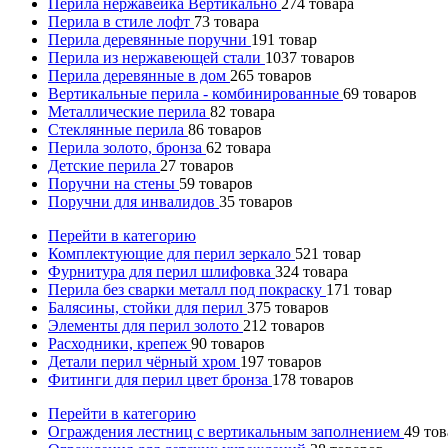
Перила нержавейка Вертикально
274
товара
Перила в стиле лофт
73
товара
Перила деревянные поручни
191
товар
Перила из нержавеющей стали
1037
товаров
Перила деревянные в дом
265
товаров
Вертикальные перила - комбинированные
69
товаров
Металлические перила
82
товара
Стеклянные перила
86
товаров
Перила золото, бронза
62
товара
Детские перила
27
товаров
Поручни на стены
59
товаров
Поручни для инвалидов
35
товаров
Перейти в категорию
Комплектующие для перил зеркало
521
товар
Фурнитура для перил шлифовка
324
товара
Перила без сварки металл под покраску
171
товар
Балясины, стойки для перил
375
товаров
Элементы для перил золото
212
товаров
Расходники, крепеж
90
товаров
Детали перил чёрный хром
197
товаров
Фитинги для перил цвет бронза
178
товаров
Перейти в категорию
Ограждения лестниц с вертикальным заполнением
49
тов