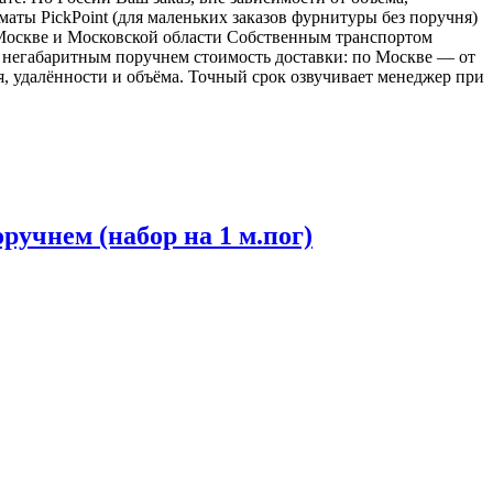
ы PickPoint (для маленьких заказов фурнитуры без поручня)
о Москве и Московской области Собственным транспортом
 с негабаритным поручнем стоимость доставки: по Москве — от
ия, удалённости и объёма. Точный срок озвучивает менеджер при
учнем (набор на 1 м.пог)