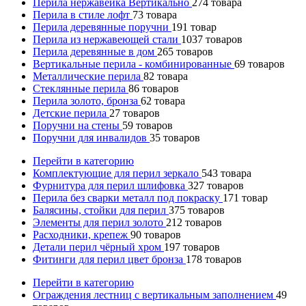
Перила нержавейка Вертикально
274
товара
Перила в стиле лофт
73
товара
Перила деревянные поручни
191
товар
Перила из нержавеющей стали
1037
товаров
Перила деревянные в дом
265
товаров
Вертикальные перила - комбинированные
69
товаров
Металлические перила
82
товара
Стеклянные перила
86
товаров
Перила золото, бронза
62
товара
Детские перила
27
товаров
Поручни на стены
59
товаров
Поручни для инвалидов
35
товаров
Перейти в категорию
Комплектующие для перил зеркало
543
товара
Фурнитура для перил шлифовка
327
товаров
Перила без сварки металл под покраску
171
товар
Балясины, стойки для перил
375
товаров
Элементы для перил золото
212
товаров
Расходники, крепеж
90
товаров
Детали перил чёрный хром
197
товаров
Фитинги для перил цвет бронза
178
товаров
Перейти в категорию
Ограждения лестниц с вертикальным заполнением
49