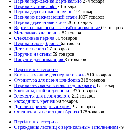
Перила нержавейка Вертикально
274
товара
Перила в стиле лофт
73
товара
Перила деревянные поручни
191
товар
Перила из нержавеющей стали
1037
товаров
Перила деревянные в дом
265
товаров
Вертикальные перила - комбинированные
69
товаров
Металлические перила
82
товара
Стеклянные перила
86
товаров
Перила золото, бронза
62
товара
Детские перила
27
товаров
Поручни на стены
59
товаров
Поручни для инвалидов
35
товаров
Перейти в категорию
Комплектующие для перил зеркало
510
товаров
Фурнитура для перил шлифовка
318
товаров
Перила без сварки металл под покраску
171
товар
Балясины, стойки для перил
375
товаров
Элементы для перил золото
212
товаров
Расходники, крепеж
90
товаров
Детали перил чёрный хром
197
товаров
Фитинги для перил цвет бронза
178
товаров
Перейти в категорию
Ограждения лестниц с вертикальным заполнением
49