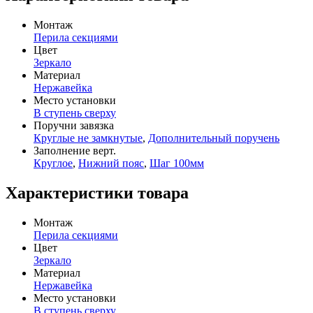
Монтаж
Перила секциями
Цвет
Зеркало
Материал
Нержавейка
Место установки
В ступень сверху
Поручни завязка
Круглые не замкнутые
,
Дополнительный поручень
Заполнение верт.
Круглое
,
Нижний пояс
,
Шаг 100мм
Характеристики товара
Монтаж
Перила секциями
Цвет
Зеркало
Материал
Нержавейка
Место установки
В ступень сверху