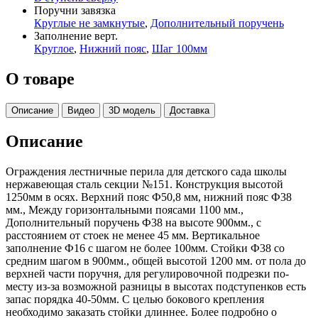
Поручни завязка
Круглые не замкнутые
,
Дополнительный поручень
Заполнение верт.
Круглое
,
Нижний пояс
,
Шаг 100мм
О товаре
Описание
Видео
3D модель
Доставка
Описание
Ограждения лестничные перила для детского сада школы
нержавеющая сталь секции №151. Конструкция высотой
1250мм в осях. Верхний пояс Ф50,8 мм, нижний пояс Ф38
мм., Между горизонтальными поясами 1100 мм.,
Дополнительный поручень Ф38 на высоте 900мм., с
расстоянием от стоек не менее 45 мм. Вертикальное
заполнение Ф16 с шагом не более 100мм. Стойки Ф38 со
средним шагом в 900мм., общей высотой 1200 мм. от пола до
верхней части поручня, для регулировочной подрезки по-
месту из-за возможной разницы в высотах подступенков есть
запас порядка 40-50мм. С целью бокового крепления
необходимо заказать стойки длиннее. Более подробно о