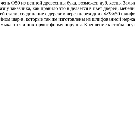
ень Ф50 из ценной древесины бука, возможен дуб, ясень. Замы
зцу заказчика, как правило это в делается в цвет дверей, мебел
 стали, соединение с деревом через переходник Ф38х50 шлифо
йном шар-в, которые так же изготовлены из шлифованной нерж
мыкаются и повторяют форму поручня. Крепление к стойке осу