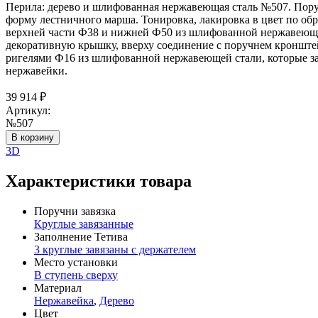
Перила: дерево и шлифованная нержавеющая сталь №507. Поруч
форму лестничного марша. Тонировка, лакировка в цвет по обра
верхней части Ф38 и нижней Ф50 из шлифованной нержавеющей
декоративную крышку, вверху соединение с поручнем кронште
ригелями Ф16 из шлифованной нержавеющей стали, которые за
нержавейки.
39 914
₽
Артикул:
№507
В корзину
3D
Характеристики товара
Поручни завязка
Круглые завязанные
Заполнение Тетива
3 круглые завязаны с держателем
Место установки
В ступень сверху
Материал
Нержавейка
,
Дерево
Цвет