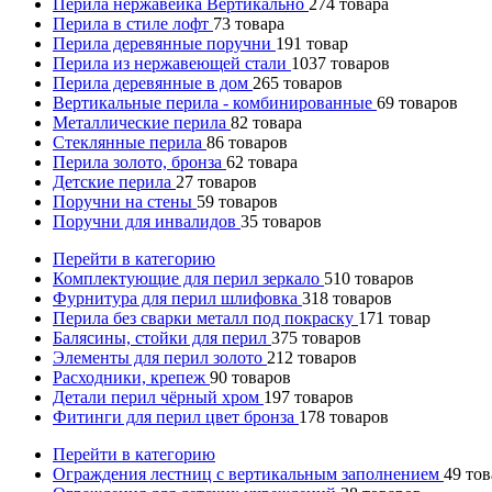
Перила нержавейка Вертикально
274
товара
Перила в стиле лофт
73
товара
Перила деревянные поручни
191
товар
Перила из нержавеющей стали
1037
товаров
Перила деревянные в дом
265
товаров
Вертикальные перила - комбинированные
69
товаров
Металлические перила
82
товара
Стеклянные перила
86
товаров
Перила золото, бронза
62
товара
Детские перила
27
товаров
Поручни на стены
59
товаров
Поручни для инвалидов
35
товаров
Перейти в категорию
Комплектующие для перил зеркало
510
товаров
Фурнитура для перил шлифовка
318
товаров
Перила без сварки металл под покраску
171
товар
Балясины, стойки для перил
375
товаров
Элементы для перил золото
212
товаров
Расходники, крепеж
90
товаров
Детали перил чёрный хром
197
товаров
Фитинги для перил цвет бронза
178
товаров
Перейти в категорию
Ограждения лестниц с вертикальным заполнением
49
тов