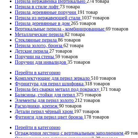
Перила нержавейка Вертикально
274
товара
Перила в стиле лофт
73
товара
Перила деревянные поручни
191
товар
Перила из нержавеющей стали
1037
товаров
Перила деревянные в дом
265
товаров
Вертикальные перила - комбинированные
69
товаров
Металлические перила
82
товара
Стеклянные перила
86
товаров
Перила золото, бронза
62
товара
Детские перила
27
товаров
Поручни на стены
59
товаров
Поручни для инвалидов
35
товаров
Перейти в категорию
Комплектующие для перил зеркало
510
товаров
Фурнитура для перил шлифовка
318
товаров
Перила без сварки металл под покраску
171
товар
Балясины, стойки для перил
375
товаров
Элементы для перил золото
212
товаров
Расходники, крепеж
90
товаров
Детали перил чёрный хром
197
товаров
Фитинги для перил цвет бронза
178
товаров
Перейти в категорию
Ограждения лестниц с вертикальным заполнением
49
тов