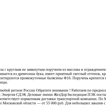
ила с круглым не замкнутым поручнем из массива и ограждением
ивается из древесины бука, имеет приятный светлый оттенок, 
монтируются промежуточные балясины Ф16. Поручень крепится 
ницы.
бой регион России Обратите внимание ! Работаем по предоплат
: Энергия СДЭК Деловые линии ЖелДорЭкспедиция ПЭК постамат
 соответствует нормативам доставки транспортной компании. П
 по Московской области — от 55 000 руб. Для небольших заказов