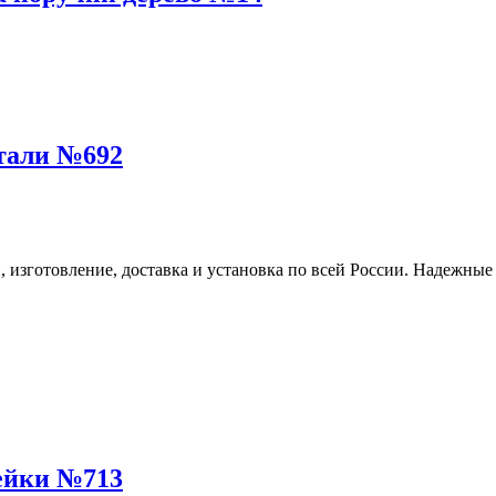
тали №692
ейки №713