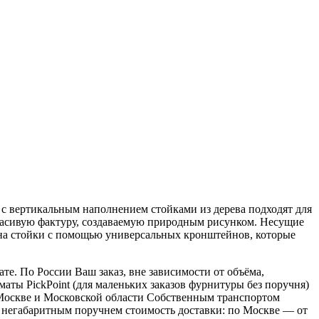
 с вертикальным наполнением стойками из дерева подходят для
красивую фактуру, создаваемую природным рисунком. Несущие
на стойки с помощью универсальных кронштейнов, которые
е. По России Ваш заказ, вне зависимости от объёма,
ы PickPoint (для маленьких заказов фурнитуры без поручня)
о Москве и Московской области Собственным транспортом
 с негабаритным поручнем стоимость доставки: по Москве — от