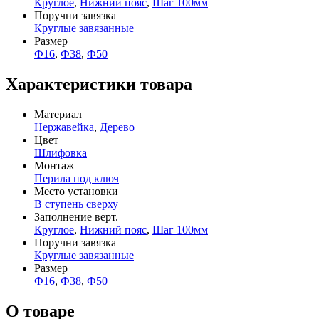
Круглое
,
Нижний пояс
,
Шаг 100мм
Поручни завязка
Круглые завязанные
Размер
Ф16
,
Ф38
,
Ф50
Характеристики товара
Материал
Нержавейка
,
Дерево
Цвет
Шлифовка
Монтаж
Перила под ключ
Место установки
В ступень сверху
Заполнение верт.
Круглое
,
Нижний пояс
,
Шаг 100мм
Поручни завязка
Круглые завязанные
Размер
Ф16
,
Ф38
,
Ф50
О товаре