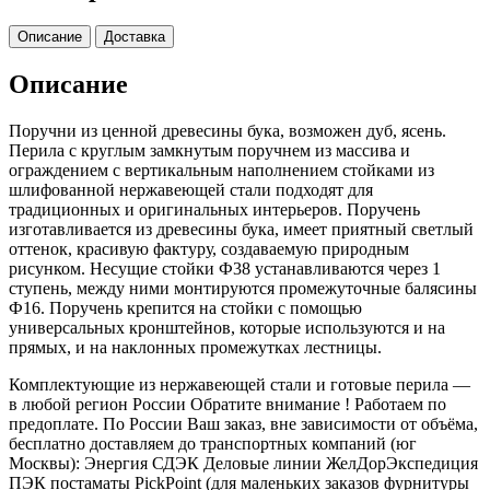
Описание
Доставка
Описание
Поручни из ценной древесины бука, возможен дуб, ясень.
Перила с круглым замкнутым поручнем из массива и
ограждением с вертикальным наполнением стойками из
шлифованной нержавеющей стали подходят для
традиционных и оригинальных интерьеров. Поручень
изготавливается из древесины бука, имеет приятный светлый
оттенок, красивую фактуру, создаваемую природным
рисунком. Несущие стойки Ф38 устанавливаются через 1
ступень, между ними монтируются промежуточные балясины
Ф16. Поручень крепится на стойки с помощью
универсальных кронштейнов, которые используются и на
прямых, и на наклонных промежутках лестницы.
Комплектующие из нержавеющей стали и готовые перила —
в любой регион России Обратите внимание ! Работаем по
предоплате. По России Ваш заказ, вне зависимости от объёма,
бесплатно доставляем до транспортных компаний (юг
Москвы): Энергия СДЭК Деловые линии ЖелДорЭкспедиция
ПЭК постаматы PickPoint (для маленьких заказов фурнитуры