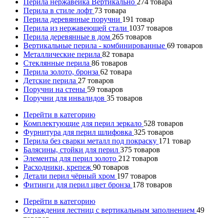
Перила нержавейка Вертикально
274
товара
Перила в стиле лофт
73
товара
Перила деревянные поручни
191
товар
Перила из нержавеющей стали
1037
товаров
Перила деревянные в дом
265
товаров
Вертикальные перила - комбинированные
69
товаров
Металлические перила
82
товара
Стеклянные перила
86
товаров
Перила золото, бронза
62
товара
Детские перила
27
товаров
Поручни на стены
59
товаров
Поручни для инвалидов
35
товаров
Перейти в категорию
Комплектующие для перил зеркало
528
товаров
Фурнитура для перил шлифовка
325
товаров
Перила без сварки металл под покраску
171
товар
Балясины, стойки для перил
375
товаров
Элементы для перил золото
212
товаров
Расходники, крепеж
90
товаров
Детали перил чёрный хром
197
товаров
Фитинги для перил цвет бронза
178
товаров
Перейти в категорию
Ограждения лестниц с вертикальным заполнением
49