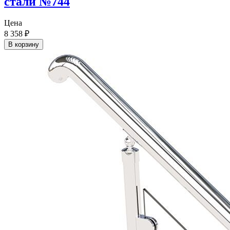
стали №744
Цена
8 358
₽
В корзину