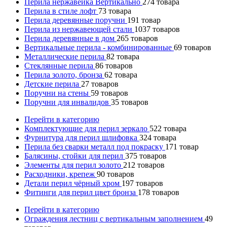
Перила нержавейка Вертикально
274
товара
Перила в стиле лофт
73
товара
Перила деревянные поручни
191
товар
Перила из нержавеющей стали
1037
товаров
Перила деревянные в дом
265
товаров
Вертикальные перила - комбинированные
69
товаров
Металлические перила
82
товара
Стеклянные перила
86
товаров
Перила золото, бронза
62
товара
Детские перила
27
товаров
Поручни на стены
59
товаров
Поручни для инвалидов
35
товаров
Перейти в категорию
Комплектующие для перил зеркало
522
товара
Фурнитура для перил шлифовка
324
товара
Перила без сварки металл под покраску
171
товар
Балясины, стойки для перил
375
товаров
Элементы для перил золото
212
товаров
Расходники, крепеж
90
товаров
Детали перил чёрный хром
197
товаров
Фитинги для перил цвет бронза
178
товаров
Перейти в категорию
Ограждения лестниц с вертикальным заполнением
49