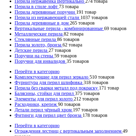
Перила нержавейка Вертикально
274
товара
Перила в стиле лофт
73
товара
Перила деревянные поручни
191
товар
Перила из нержавеющей стали
1037
товаров
Перила деревянные в дом
265
товаров
Вертикальные перила - комбинированные
69
товаров
Металлические перила
82
товара
Стеклянные перила
86
товаров
Перила золото, бронза
62
товара
Детские перила
27
товаров
Поручни на стены
59
товаров
Поручни для инвалидов
35
товаров
Перейти в категорию
Комплектующие для перил зеркало
510
товаров
Фурнитура для перил шлифовка
318
товаров
Перила без сварки металл под покраску
171
товар
Балясины, стойки для перил
375
товаров
Элементы для перил золото
212
товаров
Расходники, крепеж
90
товаров
Детали перил чёрный хром
197
товаров
Фитинги для перил цвет бронза
178
товаров
Перейти в категорию
Ограждения лестниц с вертикальным заполнением
49