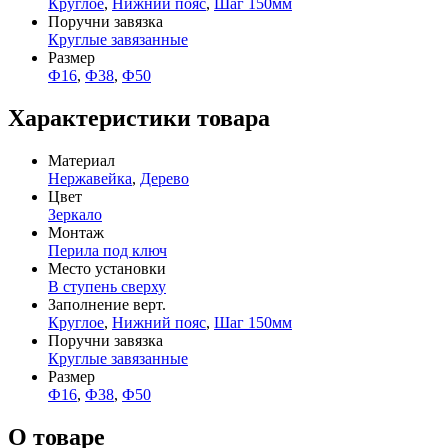
Круглое
,
Нижний пояс
,
Шаг 150мм
Поручни завязка
Круглые завязанные
Размер
Ф16
,
Ф38
,
Ф50
Характеристики товара
Материал
Нержавейка
,
Дерево
Цвет
Зеркало
Монтаж
Перила под ключ
Место установки
В ступень сверху
Заполнение верт.
Круглое
,
Нижний пояс
,
Шаг 150мм
Поручни завязка
Круглые завязанные
Размер
Ф16
,
Ф38
,
Ф50
О товаре