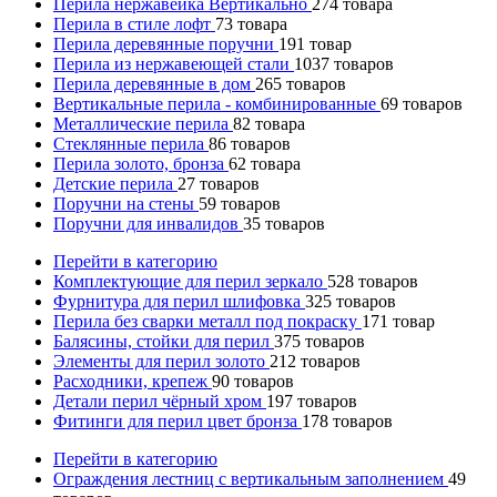
Перила нержавейка Вертикально
274
товара
Перила в стиле лофт
73
товара
Перила деревянные поручни
191
товар
Перила из нержавеющей стали
1037
товаров
Перила деревянные в дом
265
товаров
Вертикальные перила - комбинированные
69
товаров
Металлические перила
82
товара
Стеклянные перила
86
товаров
Перила золото, бронза
62
товара
Детские перила
27
товаров
Поручни на стены
59
товаров
Поручни для инвалидов
35
товаров
Перейти в категорию
Комплектующие для перил зеркало
528
товаров
Фурнитура для перил шлифовка
325
товаров
Перила без сварки металл под покраску
171
товар
Балясины, стойки для перил
375
товаров
Элементы для перил золото
212
товаров
Расходники, крепеж
90
товаров
Детали перил чёрный хром
197
товаров
Фитинги для перил цвет бронза
178
товаров
Перейти в категорию
Ограждения лестниц с вертикальным заполнением
49