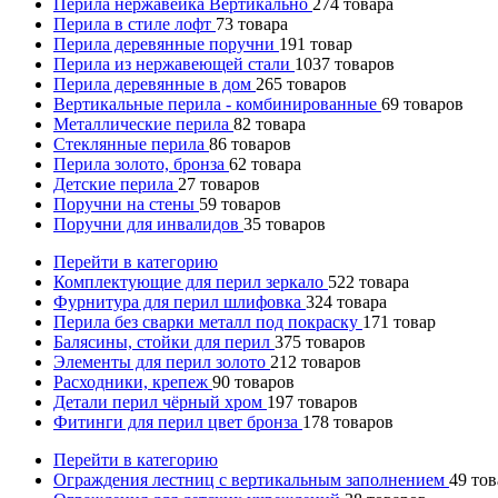
Перила нержавейка Вертикально
274
товара
Перила в стиле лофт
73
товара
Перила деревянные поручни
191
товар
Перила из нержавеющей стали
1037
товаров
Перила деревянные в дом
265
товаров
Вертикальные перила - комбинированные
69
товаров
Металлические перила
82
товара
Стеклянные перила
86
товаров
Перила золото, бронза
62
товара
Детские перила
27
товаров
Поручни на стены
59
товаров
Поручни для инвалидов
35
товаров
Перейти в категорию
Комплектующие для перил зеркало
522
товара
Фурнитура для перил шлифовка
324
товара
Перила без сварки металл под покраску
171
товар
Балясины, стойки для перил
375
товаров
Элементы для перил золото
212
товаров
Расходники, крепеж
90
товаров
Детали перил чёрный хром
197
товаров
Фитинги для перил цвет бронза
178
товаров
Перейти в категорию
Ограждения лестниц с вертикальным заполнением
49
тов