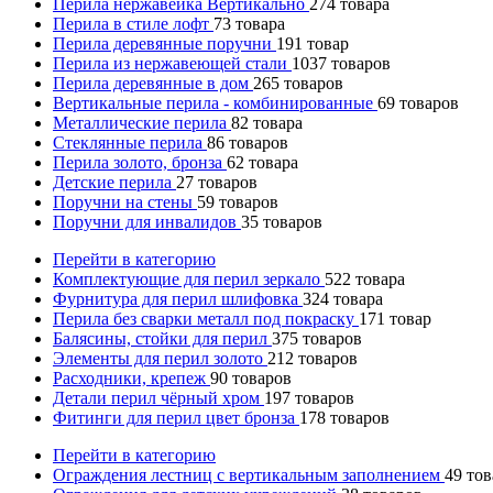
Перила нержавейка Вертикально
274
товара
Перила в стиле лофт
73
товара
Перила деревянные поручни
191
товар
Перила из нержавеющей стали
1037
товаров
Перила деревянные в дом
265
товаров
Вертикальные перила - комбинированные
69
товаров
Металлические перила
82
товара
Стеклянные перила
86
товаров
Перила золото, бронза
62
товара
Детские перила
27
товаров
Поручни на стены
59
товаров
Поручни для инвалидов
35
товаров
Перейти в категорию
Комплектующие для перил зеркало
522
товара
Фурнитура для перил шлифовка
324
товара
Перила без сварки металл под покраску
171
товар
Балясины, стойки для перил
375
товаров
Элементы для перил золото
212
товаров
Расходники, крепеж
90
товаров
Детали перил чёрный хром
197
товаров
Фитинги для перил цвет бронза
178
товаров
Перейти в категорию
Ограждения лестниц с вертикальным заполнением
49
тов