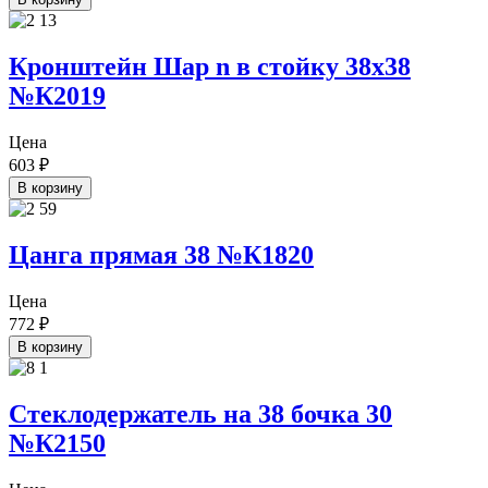
Кронштейн Шар n в стойку 38х38
№К2019
Цена
603
₽
В корзину
Цанга прямая 38 №К1820
Цена
772
₽
В корзину
Стеклодержатель на 38 бочка 30
№К2150