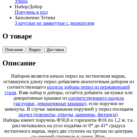
Улица
Набор/Добор
Поручень в пол
Заполнение Тетива
3 круглые не замкнутые с держателем
О товаре
Описание
Видео
Доставка
Описание
Набором является начало перил на лестничном марше,
оставшуюся длину перил добавляем аналогичным добором из
соответствующего
раздела доборы перил из нержавеющей
стали
. Взяв набор и доборы, остаётся добавить заглушки или
декоративные крышки из
соответствующего раздела
(заглушки, декоративные крышки)
, если поручни не
замкнуты. В случае завязывания поручней у перил посещаем
раздел (повороты, отводы, шарниры, фитинги)
.
Наборы имеют поручень Ф50,8 и горизонты Ф16 по 1,2 м. т.к.
рассчитывались на угол подъёма от 0* до 41* градуса
лестничного марша, через две ступени на третью по центрам,
со средней ступенью в длину 30см.