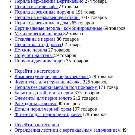
Перила нержавейка Вертикально
274
товара
Перила в стиле лофт
73
товара
Перила деревянные поручни
191
товар
Перила из нержавеющей стали
1037
товаров
Перила деревянные в дом
265
товаров
Вертикальные перила - комбинированные
69
товаров
Металлические перила
82
товара
Стеклянные перила
86
товаров
Перила золото, бронза
62
товара
Детские перила
27
товаров
Поручни на стены
59
товаров
Поручни для инвалидов
35
товаров
Перейти в категорию
Комплектующие для перил зеркало
528
товаров
Фурнитура для перил шлифовка
325
товаров
Перила без сварки металл под покраску
171
товар
Балясины, стойки для перил
375
товаров
Элементы для перил золото
212
товаров
Расходники, крепеж
90
товаров
Детали перил чёрный хром
197
товаров
Фитинги для перил цвет бронза
178
товаров
Перейти в категорию
Ограждения лестниц с вертикальным заполнением
49