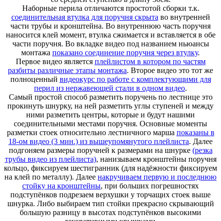
Наборные перила отличаются простотой сборки т.к.
соединительная втулка для поручня скрыта
во внутренней
части трубы и кронштейна. Во внутреннюю часть поручня
наносится клей момент, втулка сжимается и вставляется в обе
части поручня. Во вкладке видео под названием ньюансы
монтажа
показано соединение поручня через втулку
.
Первое видео является
плейлистом в котором по частям
разбиты различные этапы монтажа
. Второе видео это тот же
полноценный
видеокурс по работе с комплектующими для
перил из нержавеющей стали в одном видео
.
Самый простой способ разметить поручень по лестнице это
прокинуть шнурку, на ней разметить углы ступеней и между
ними разметить центры, которые и будут нашими
соединительными местами поручня. Основные моменты
разметки стоек относительно лестничного марша
показаны в
18-ом видео (3 мин.) из вышеупомянутого плейлиста
. Далее
подгоняем размеры поручней к размерами на шнурке
(резка
трубы видео из плейлиста)
, нанизываем кронштейны поручня
кольцо, фиксируем шестигранник (для надёжности фиксируем
на клей по металлу). Далее
накручиваем первую и последнюю
стойку на кронштейны
, при больших погрешностях
подступёнков подрезаем верхушки у торчащих стоек выше
шнурка. Либо выбираем тип стойки прекрасно скрывающий
большую разницу в высотах подступёнков высокими