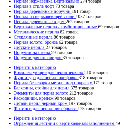
Перила нержавейка Вертикально
274
товара
Перила в стиле лофт
73
товара
Перила деревянные поручни
191
товар
Перила из нержавеющей стали
1037
товаров
Перила деревянные в дом
265
товаров
Вертикальные перила - комбинированные
69
товаров
Металлические перила
82
товара
Стеклянные перила
86
товаров
Перила золото, бронза
62
товара
Детские перила
27
товаров
Поручни на стены
59
товаров
Поручни для инвалидов
35
товаров
Перейти в категорию
Комплектующие для перил зеркало
510
товаров
Фурнитура для перил шлифовка
318
товаров
Перила без сварки металл под покраску
171
товар
Балясины, стойки для перил
375
товаров
Элементы для перил золото
212
товаров
Расходники, крепеж
90
товаров
Детали перил чёрный хром
197
товаров
Фитинги для перил цвет бронза
178
товаров
Перейти в категорию
Ограждения лестниц с вертикальным заполнением
49