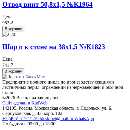
Отвод винт 50,8х1,5 №К1964
Цена
952
₽
В корзину
Шар n к стене на 38х1,5 №К1823
Цена
741
₽
В корзину
Предприятие полного цикла по производству секциями
лестничных перил, ограждений из нержавеющей и обычной
стали.
©2026 Все права защищены
Сайт сделан в KadWeb
142105, Россия, Московская область, г. Подольск, ул. Б.
Серпуховская, д. 43, корп. 102
+7 (495) 517-15-59
bleskmet@mail.ru
WhatsApp
По будням с 09:00 до 18:00