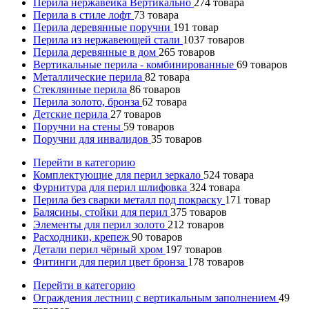
Перила нержавейка Вертикально
274
товара
Перила в стиле лофт
73
товара
Перила деревянные поручни
191
товар
Перила из нержавеющей стали
1037
товаров
Перила деревянные в дом
265
товаров
Вертикальные перила - комбинированные
69
товаров
Металлические перила
82
товара
Стеклянные перила
86
товаров
Перила золото, бронза
62
товара
Детские перила
27
товаров
Поручни на стены
59
товаров
Поручни для инвалидов
35
товаров
Перейти в категорию
Комплектующие для перил зеркало
524
товара
Фурнитура для перил шлифовка
324
товара
Перила без сварки металл под покраску
171
товар
Балясины, стойки для перил
375
товаров
Элементы для перил золото
212
товаров
Расходники, крепеж
90
товаров
Детали перил чёрный хром
197
товаров
Фитинги для перил цвет бронза
178
товаров
Перейти в категорию
Ограждения лестниц с вертикальным заполнением
49