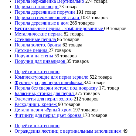
Перила нержавейка Вертикально
274
товара
Перила в стиле лофт
73
товара
Перила деревянные поручни
191
товар
Перила из нержавеющей стали
1037
товаров
Перила деревянные в дом
265
товаров
Вертикальные перила - комбинированные
69
товаров
Металлические перила
82
товара
Стеклянные перила
86
товаров
Перила золото, бронза
62
товара
Детские перила
27
товаров
Поручни на стены
59
товаров
Поручни для инвалидов
35
товаров
Перейти в категорию
Комплектующие для перил зеркало
522
товара
Фурнитура для перил шлифовка
324
товара
Перила без сварки металл под покраску
171
товар
Балясины, стойки для перил
375
товаров
Элементы для перил золото
212
товаров
Расходники, крепеж
90
товаров
Детали перил чёрный хром
197
товаров
Фитинги для перил цвет бронза
178
товаров
Перейти в категорию
Ограждения лестниц с вертикальным заполнением
49