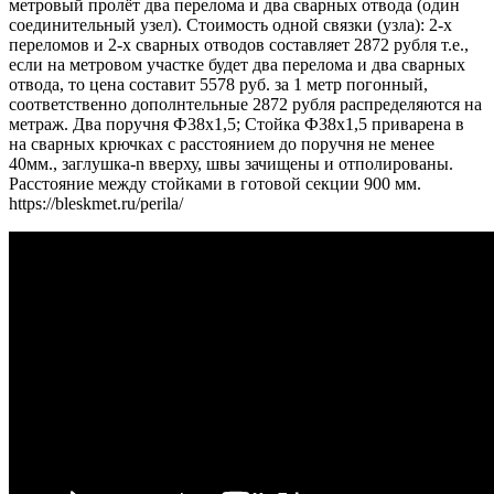
метровый пролёт два перелома и два сварных отвода (один
соединительный узел). Стоимость одной связки (узла): 2-х
переломов и 2-х сварных отводов составляет 2872 рубля т.е.,
если на метровом участке будет два перелома и два сварных
отвода, то цена составит 5578 руб. за 1 метр погонный,
соответственно дополнтельные 2872 рубля распределяются на
метраж. Два поручня Ф38х1,5; Стойка Ф38х1,5 приварена в
на сварных крючках с расстоянием до поручня не менее
40мм., заглушка-n вверху, швы зачищены и отполированы.
Расстояние между стойками в готовой секции 900 мм.
https://bleskmet.ru/perila/