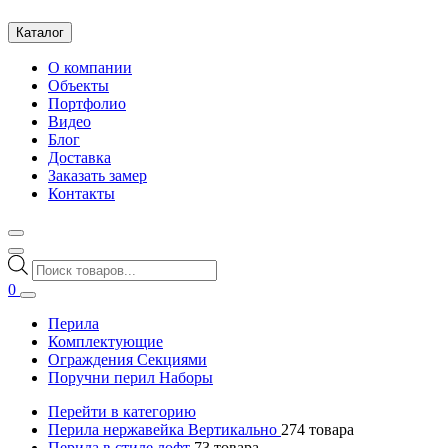
Каталог
О компании
Объекты
Портфолио
Видео
Блог
Доставка
Заказать замер
Контакты
Поиск
товаров
0
Перила
Комплектующие
Ограждения Секциями
Поручни перил Наборы
Перейти в категорию
Перила нержавейка Вертикально
274
товара
Перила в стиле лофт
73
товара