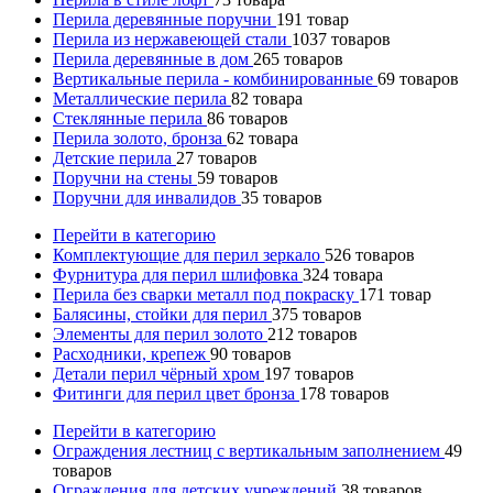
Перила деревянные поручни
191
товар
Перила из нержавеющей стали
1037
товаров
Перила деревянные в дом
265
товаров
Вертикальные перила - комбинированные
69
товаров
Металлические перила
82
товара
Стеклянные перила
86
товаров
Перила золото, бронза
62
товара
Детские перила
27
товаров
Поручни на стены
59
товаров
Поручни для инвалидов
35
товаров
Перейти в категорию
Комплектующие для перил зеркало
526
товаров
Фурнитура для перил шлифовка
324
товара
Перила без сварки металл под покраску
171
товар
Балясины, стойки для перил
375
товаров
Элементы для перил золото
212
товаров
Расходники, крепеж
90
товаров
Детали перил чёрный хром
197
товаров
Фитинги для перил цвет бронза
178
товаров
Перейти в категорию
Ограждения лестниц с вертикальным заполнением
49
товаров
Ограждения для детских учреждений
38
товаров