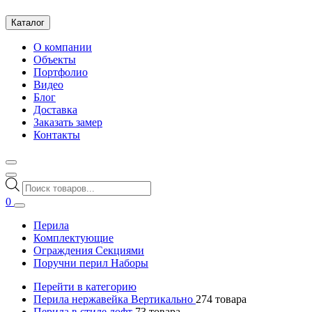
Каталог
О компании
Объекты
Портфолио
Видео
Блог
Доставка
Заказать замер
Контакты
Поиск
товаров
0
Перила
Комплектующие
Ограждения Секциями
Поручни перил Наборы
Перейти в категорию
Перила нержавейка Вертикально
274
товара
Перила в стиле лофт
73
товара