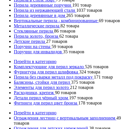
Перила деревянные поручни
191
товар
Перила из нержавеющей стали
1037
товаров
Перила деревянные в дом
265
товаров
Вертикальные перила - комбинированные
69
товаров
Металлические перила
82
товара
Стеклянные перила
86
товаров
Перила золото, бронза
62
товара
Детские перила
27
товаров
Поручни на стены
59
товаров
Поручни для инвалидов
35
товаров
Перейти в категорию
Комплектующие для перил зеркало
526
товаров
Фурнитура для перил шлифовка
324
товара
Перила без сварки металл под покраску
171
товар
Балясины, стойки для перил
375
товаров
Элементы для перил золото
212
товаров
Расходники, крепеж
90
товаров
Детали перил чёрный хром
197
товаров
Фитинги для перил цвет бронза
178
товаров
Перейти в категорию
Ограждения лестниц с вертикальным заполнением
49
товаров
Ограждения для детских учреждений
38
товаров