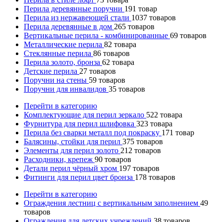
Перила деревянные поручни
191
товар
Перила из нержавеющей стали
1037
товаров
Перила деревянные в дом
265
товаров
Вертикальные перила - комбинированные
69
товаров
Металлические перила
82
товара
Стеклянные перила
86
товаров
Перила золото, бронза
62
товара
Детские перила
27
товаров
Поручни на стены
59
товаров
Поручни для инвалидов
35
товаров
Перейти в категорию
Комплектующие для перил зеркало
522
товара
Фурнитура для перил шлифовка
323
товара
Перила без сварки металл под покраску
171
товар
Балясины, стойки для перил
375
товаров
Элементы для перил золото
212
товаров
Расходники, крепеж
90
товаров
Детали перил чёрный хром
197
товаров
Фитинги для перил цвет бронза
178
товаров
Перейти в категорию
Ограждения лестниц с вертикальным заполнением
49
товаров
Ограждения для детских учреждений
38
товаров