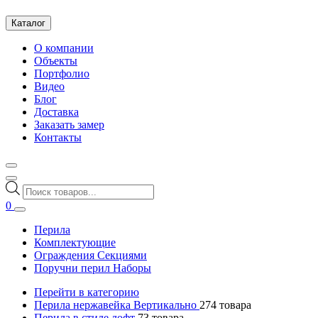
Каталог
О компании
Объекты
Портфолио
Видео
Блог
Доставка
Заказать замер
Контакты
Поиск
товаров
0
Перила
Комплектующие
Ограждения Секциями
Поручни перил Наборы
Перейти в категорию
Перила нержавейка Вертикально
274
товара
Перила в стиле лофт
73
товара