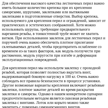
Для обеспечения высокого качества лестничных перил важно
иметь большое количество крепежа при их креплении
саморезами, шурупами, заклепками или вытяжными
заклепками в подготовленные отверстия. Выбор крепежа,
используемого для крепления перил и ограждений, зависит от
практических и эстетических соображений. Хотя можно
использовать шурупы, требующие предварительного
нарезания резьбы, в тонкостенной трубе может не хватить
витков. При использовании заклепок для лестничных перил и
поручней очень важно обеспечить плотное прилегание
склепываемых деталей, чтобы предотвратить ослабление со
временем из-за таких факторов, как модуль ползучести при
растяжении, модуль упругости при изгибе и деформация
эксплуатационных повреждений.
Для крепления перил мы используем заклепку с проходной
резьбой, которая позволяет полностью вкрутить винт,
выдерживающий боковую нагрузку в 100 кг. Очень важно
соблюдать все правила безопасности в процессе установки.
Другие возможные варианты крепления включают резьбовые
заклепки, плотное зажатие деталей во время раскрытия
заклепки и саморезы. Однако в нашем конкретном сценарии
предпочтительным методом является сквозная резьбовая
заклепка с винтами. Лоток или корыто можно также
закрепить с помощью самонарезающих винтов.