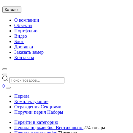
Каталог
О компании
Объекты
Портфолио
Видео
Блог
Доставка
Заказать замер
Контакты
Поиск
товаров
0
Перила
Комплектующие
Ограждения Секциями
Поручни перил Наборы
Перейти в категорию
Перила нержавейка Вертикально
274
товара
Перила в стиле лофт
73
товара