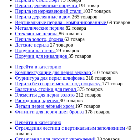
Перила деревянные поручни
191
товар
Перила из нержавеющей стали
1037
товаров
Перила деревянные в дом
265
товаров
Вертикальные перила - комбинированные
69
товаров
Металлические перила
82
товара
Стеклянные перила
86
товаров
Перила золото, бронза
62
товара
Детские перила
27
товаров
Поручни на стены
59
товаров
Поручни для инвалидов
35
товаров
Перейти в категорию
Комплектующие для перил зеркало
510
товаров
Фурнитура для перил шлифовка
318
товаров
Перила без сварки металл под покраску
171
товар
Балясины, стойки для перил
375
товаров
Элементы для перил золото
212
товаров
Расходники, крепеж
90
товаров
Детали перил чёрный хром
197
товаров
Фитинги для перил цвет бронза
178
товаров
Перейти в категорию
Ограждения лестниц с вертикальным заполнением
49
товаров
Ограждения для детских учреждений
38
товаров