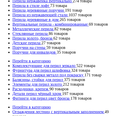
Перила нержавейка Вертикально
274
товара
Перила в стиле лофт
73
товара
Перила деревянные поручни
191
товар
Перила из нержавеющей стали
1037
товаров
Перила деревянные в дом
265
товаров
Вертикальные перила - комбинированные
69
товаров
Металлические перила
82
товара
Стеклянные перила
86
товаров
Перила золото, бронза
62
товара
Детские перила
27
товаров
Поручни на стены
59
товаров
Поручни для инвалидов
35
товаров
Перейти в категорию
Комплектующие для перил зеркало
522
товара
Фурнитура для перил шлифовка
324
товара
Перила без сварки металл под покраску
171
товар
Балясины, стойки для перил
375
товаров
Элементы для перил золото
212
товаров
Расходники, крепеж
90
товаров
Детали перил чёрный хром
197
товаров
Фитинги для перил цвет бронза
178
товаров
Перейти в категорию
Ограждения лестниц с вертикальным заполнением
49