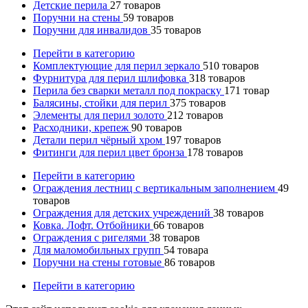
Детские перила
27
товаров
Поручни на стены
59
товаров
Поручни для инвалидов
35
товаров
Перейти в категорию
Комплектующие для перил зеркало
510
товаров
Фурнитура для перил шлифовка
318
товаров
Перила без сварки металл под покраску
171
товар
Балясины, стойки для перил
375
товаров
Элементы для перил золото
212
товаров
Расходники, крепеж
90
товаров
Детали перил чёрный хром
197
товаров
Фитинги для перил цвет бронза
178
товаров
Перейти в категорию
Ограждения лестниц с вертикальным заполнением
49
товаров
Ограждения для детских учреждений
38
товаров
Ковка. Лофт. Отбойники
66
товаров
Ограждения с ригелями
38
товаров
Для маломобильных групп
54
товара
Поручни на стены готовые
86
товаров
Перейти в категорию