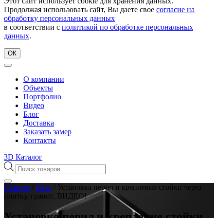
Этот сайт использует cookie для хранения данных.
Продолжая использовать сайт, Вы даете свое
согласие на
обработку персональных данных
в соответствии с
политикой по обработке персональных
данных
.
ОК
О компании
Объекты
Портфолио
Видео
Блог
Доставка
Заказать замер
Контакты
3D Каталог
Поиск
товаров
Главная
/
Блог
/
Установка перил и крепление стойки через
плитку, гранит, ВИДЕО!
Установка перил и крепление стойки