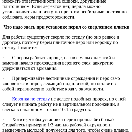
избежать ответственности за ошибки, допущенные
плиточником. Если дефектов нет, перила можно
устанавливать на плитку, но при этом необходимо постоянно
соблюдать меры предосторожности.
Что надо знать при установке перил со сверлением плитки
Для работы существует сверло по стеклу (но оно редкое и
дорогое), поэтому берём плиточное перо или коронку по
стеклу. Помните:
· С пером работать проще, начав с малых нажатий и
заметив начало прохождения верхнего слоя, аккуратно
удерживаться от врывания.
· Придерживайте лестничные ограждения и перо само
«ворвется» в пирог, лежащий под плиткой, но оставит за
собой неравномерно разбитые края у окружности.
·
Коронка по стеклу
не делает подобных прорех, но с ней
следует начинать работу не в вертикальном положении, а
слегка в наклонном – около 10-15 градусов.
· Хотите, чтобы установка перил прошла без брака?
Старайтесь примерно 1/3 частью рабочей окружности
высверлить молодой полумесяц для того, чтобы очень плавно,