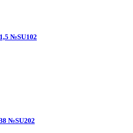
1,5 №SU102
Ф38 №SU202