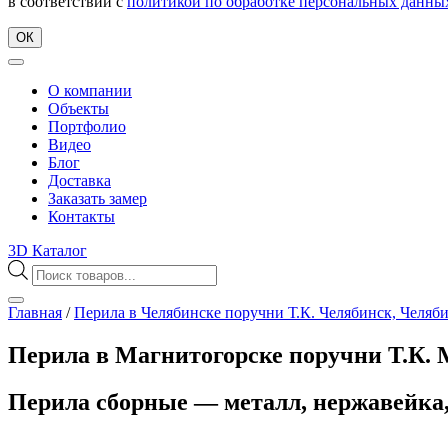
в соответствии с
политикой по обработке персональных данны
ОК
О компании
Объекты
Портфолио
Видео
Блог
Доставка
Заказать замер
Контакты
3D Каталог
Поиск
товаров
Главная
/
Перила в Челябинске поручни Т.К. Челябинск, Челябин
Перила в Магнитогорске поручни Т.К. М
Перила сборные — металл, нержавейк