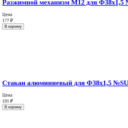
Разжимной механизм М12 для Ф38х1,5
Цена
177
₽
В корзину
Cтакан алюминиевый для Ф38х1,5 №SU
Цена
191
₽
В корзину