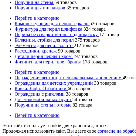
Поручни на стены
59
товаров
Поручни для инвалидов
35
товаров
Перейти в категорию
Комплектующие для перил зеркало
526
товаров
Фурнитура для перил шлифовка
324
товара
Перила без сварки металл под покраску
171
товар
Балясины, стойки для перил
375
товаров
Элементы для перил золото
212
товаров
Расходники, крепеж
90
товаров
Детали перил чёрный хром
197
товаров
Фитинги для перил цвет бронза
178
товаров
Перейти в категорию
Ограждения лестниц с вертикальным заполнением
49
тов
Ограждения для детских учреждений
38
товаров
Ковка. Лофт. Отбойники
66
товаров
Ограждения с ригелями
38
товаров
Для маломобильных групп
54
товара
Поручни на стены готовые
82
товара
Перейти в категорию
Этот сайт использует cookie для хранения данных.
Продолжая использовать сайт, Вы даете свое
согласие на обра