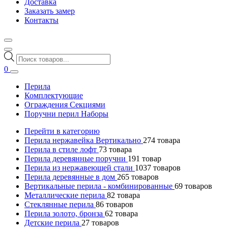
Доставка
Заказать замер
Контакты
Поиск
товаров
0
Перила
Комплектующие
Ограждения Секциями
Поручни перил Наборы
Перейти в категорию
Перила нержавейка Вертикально
274
товара
Перила в стиле лофт
73
товара
Перила деревянные поручни
191
товар
Перила из нержавеющей стали
1037
товаров
Перила деревянные в дом
265
товаров
Вертикальные перила - комбинированные
69
товаров
Металлические перила
82
товара
Стеклянные перила
86
товаров
Перила золото, бронза
62
товара
Детские перила
27
товаров