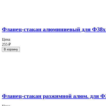
Фланец-стакан алюминиевый для Ф38х
Цена
255
₽
В корзину
Фланец-стакан разжимной алюм. для 