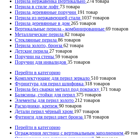
Перила нержавейка Вертикально
274
товара
Перила в стиле лофт
73
товара
Перила деревянные поручни
191
товар
Перила из нержавеющей стали
1037
товаров
Перила деревянные в дом
265
товаров
Вертикальные перила - комбинированные
69
товаров
Металлические перила
82
товара
Стеклянные перила
86
товаров
Перила золото, бронза
62
товара
Детские перила
27
товаров
Поручни на стены
59
товаров
Поручни для инвалидов
35
товаров
Перейти в категорию
Комплектующие для перил зеркало
510
товаров
Фурнитура для перил шлифовка
318
товаров
Перила без сварки металл под покраску
171
товар
Балясины, стойки для перил
375
товаров
Элементы для перил золото
212
товаров
Расходники, крепеж
90
товаров
Детали перил чёрный хром
197
товаров
Фитинги для перил цвет бронза
178
товаров
Перейти в категорию
Ограждения лестниц с вертикальным заполнением
49
тов