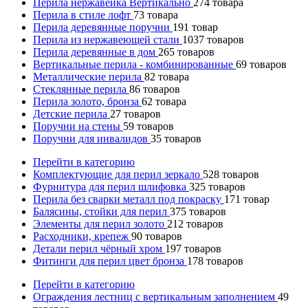
Перила нержавейка Вертикально
274
товара
Перила в стиле лофт
73
товара
Перила деревянные поручни
191
товар
Перила из нержавеющей стали
1037
товаров
Перила деревянные в дом
265
товаров
Вертикальные перила - комбинированные
69
товаров
Металлические перила
82
товара
Стеклянные перила
86
товаров
Перила золото, бронза
62
товара
Детские перила
27
товаров
Поручни на стены
59
товаров
Поручни для инвалидов
35
товаров
Перейти в категорию
Комплектующие для перил зеркало
528
товаров
Фурнитура для перил шлифовка
325
товаров
Перила без сварки металл под покраску
171
товар
Балясины, стойки для перил
375
товаров
Элементы для перил золото
212
товаров
Расходники, крепеж
90
товаров
Детали перил чёрный хром
197
товаров
Фитинги для перил цвет бронза
178
товаров
Перейти в категорию
Ограждения лестниц с вертикальным заполнением
49