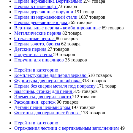
Перила нержавейка Вертикально
274
товара
Перила в стиле лофт
73
товара
Перила деревянные поручни
191
товар
Перила из нержавеющей стали
1037
товаров
Перила деревянные в дом
265
товаров
Вертикальные перила - комбинированные
69
товаров
Металлические перила
82
товара
Стеклянные перила
86
товаров
Перила золото, бронза
62
товара
Детские перила
27
товаров
Поручни на стены
59
товаров
Поручни для инвалидов
35
товаров
Перейти в категорию
Комплектующие для перил зеркало
510
товаров
Фурнитура для перил шлифовка
318
товаров
Перила без сварки металл под покраску
171
товар
Балясины, стойки для перил
375
товаров
Элементы для перил золото
212
товаров
Расходники, крепеж
90
товаров
Детали перил чёрный хром
197
товаров
Фитинги для перил цвет бронза
178
товаров
Перейти в категорию
Ограждения лестниц с вертикальным заполнением
49