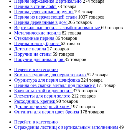
Перила нержавейка Вертикально
274
товара
Перила в стиле лофт
73
товара
Перила деревянные поручни
191
товар
Перила из нержавеющей стали
1037
товаров
Перила деревянные в дом
265
товаров
Вертикальные перила - комбинированные
69
товаров
Металлические перила
82
товара
Стеклянные перила
86
товаров
Перила золото, бронза
62
товара
Детские перила
27
товаров
Поручни на стены
59
товаров
Поручни для инвалидов
35
товаров
Перейти в категорию
Комплектующие для перил зеркало
522
товара
Фурнитура для перил шлифовка
324
товара
Перила без сварки металл под покраску
171
товар
Балясины, стойки для перил
375
товаров
Элементы для перил золото
212
товаров
Расходники, крепеж
90
товаров
Детали перил чёрный хром
197
товаров
Фитинги для перил цвет бронза
178
товаров
Перейти в категорию
Ограждения лестниц с вертикальным заполнением
49