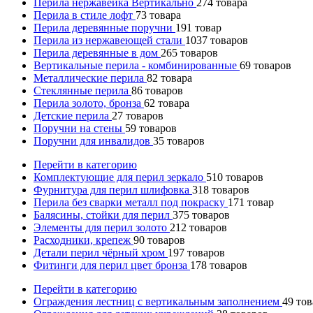
Перила нержавейка Вертикально
274
товара
Перила в стиле лофт
73
товара
Перила деревянные поручни
191
товар
Перила из нержавеющей стали
1037
товаров
Перила деревянные в дом
265
товаров
Вертикальные перила - комбинированные
69
товаров
Металлические перила
82
товара
Стеклянные перила
86
товаров
Перила золото, бронза
62
товара
Детские перила
27
товаров
Поручни на стены
59
товаров
Поручни для инвалидов
35
товаров
Перейти в категорию
Комплектующие для перил зеркало
510
товаров
Фурнитура для перил шлифовка
318
товаров
Перила без сварки металл под покраску
171
товар
Балясины, стойки для перил
375
товаров
Элементы для перил золото
212
товаров
Расходники, крепеж
90
товаров
Детали перил чёрный хром
197
товаров
Фитинги для перил цвет бронза
178
товаров
Перейти в категорию
Ограждения лестниц с вертикальным заполнением
49
тов