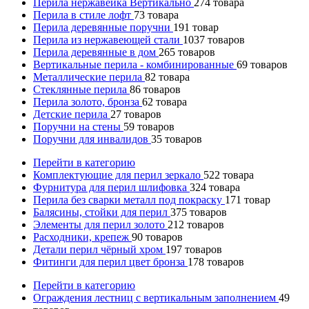
Перила нержавейка Вертикально
274
товара
Перила в стиле лофт
73
товара
Перила деревянные поручни
191
товар
Перила из нержавеющей стали
1037
товаров
Перила деревянные в дом
265
товаров
Вертикальные перила - комбинированные
69
товаров
Металлические перила
82
товара
Стеклянные перила
86
товаров
Перила золото, бронза
62
товара
Детские перила
27
товаров
Поручни на стены
59
товаров
Поручни для инвалидов
35
товаров
Перейти в категорию
Комплектующие для перил зеркало
522
товара
Фурнитура для перил шлифовка
324
товара
Перила без сварки металл под покраску
171
товар
Балясины, стойки для перил
375
товаров
Элементы для перил золото
212
товаров
Расходники, крепеж
90
товаров
Детали перил чёрный хром
197
товаров
Фитинги для перил цвет бронза
178
товаров
Перейти в категорию
Ограждения лестниц с вертикальным заполнением
49