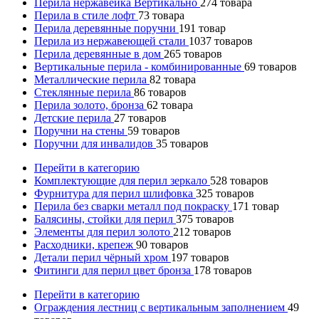
Перила нержавейка Вертикально
274
товара
Перила в стиле лофт
73
товара
Перила деревянные поручни
191
товар
Перила из нержавеющей стали
1037
товаров
Перила деревянные в дом
265
товаров
Вертикальные перила - комбинированные
69
товаров
Металлические перила
82
товара
Стеклянные перила
86
товаров
Перила золото, бронза
62
товара
Детские перила
27
товаров
Поручни на стены
59
товаров
Поручни для инвалидов
35
товаров
Перейти в категорию
Комплектующие для перил зеркало
528
товаров
Фурнитура для перил шлифовка
325
товаров
Перила без сварки металл под покраску
171
товар
Балясины, стойки для перил
375
товаров
Элементы для перил золото
212
товаров
Расходники, крепеж
90
товаров
Детали перил чёрный хром
197
товаров
Фитинги для перил цвет бронза
178
товаров
Перейти в категорию
Ограждения лестниц с вертикальным заполнением
49