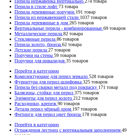
Перила нержавейка Вертикально
274
товара
Перила в стиле лофт
73
товара
Перила деревянные поручни
191
товар
Перила из нержавеющей стали
1037
товаров
Перила деревянные в дом
265
товаров
Вертикальные перила - комбинированные
69
товаров
Металлические перила
82
товара
Стеклянные перила
86
товаров
Перила золото, бронза
62
товара
Детские перила
27
товаров
Поручни на стены
59
товаров
Поручни для инвалидов
35
товаров
Перейти в категорию
Комплектующие для перил зеркало
528
товаров
Фурнитура для перил шлифовка
325
товаров
Перила без сварки металл под покраску
171
товар
Балясины, стойки для перил
375
товаров
Элементы для перил золото
212
товаров
Расходники, крепеж
90
товаров
Детали перил чёрный хром
197
товаров
Фитинги для перил цвет бронза
178
товаров
Перейти в категорию
Ограждения лестниц с вертикальным заполнением
49