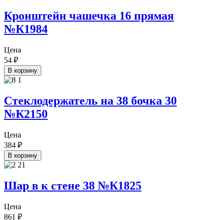
Кронштейн чашечка 16 прямая
№К1984
Цена
54
₽
В корзину
Стеклодержатель на 38 бочка 30
№К2150
Цена
384
₽
В корзину
Шар в к стене 38 №К1825
Цена
861
₽