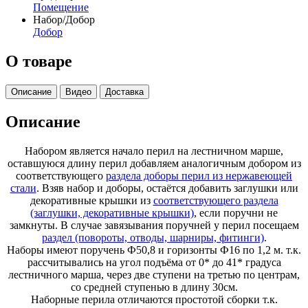
Помещение
Набор/Добор
Добор
О товаре
Описание
Видео
Доставка
Описание
Набором является начало перил на лестничном марше,
оставшуюся длину перил добавляем аналогичным добором из
соответствующего
раздела доборы перил из нержавеющей
стали
. Взяв набор и доборы, остаётся добавить заглушки или
декоративные крышки из
соответствующего раздела
(заглушки, декоративные крышки)
, если поручни не
замкнуты. В случае завязывания поручней у перил посещаем
раздел (повороты, отводы, шарниры, фитинги)
.
Наборы имеют поручень Ф50,8 и горизонты Ф16 по 1,2 м. т.к.
рассчитывались на угол подъёма от 0* до 41* градуса
лестничного марша, через две ступени на третью по центрам,
со средней ступенью в длину 30см.
Наборные перила отличаются простотой сборки т.к.