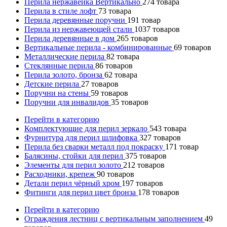
Перила нержавейка Вертикально
274
товара
Перила в стиле лофт
73
товара
Перила деревянные поручни
191
товар
Перила из нержавеющей стали
1037
товаров
Перила деревянные в дом
265
товаров
Вертикальные перила - комбинированные
69
товаров
Металлические перила
82
товара
Стеклянные перила
86
товаров
Перила золото, бронза
62
товара
Детские перила
27
товаров
Поручни на стены
59
товаров
Поручни для инвалидов
35
товаров
Перейти в категорию
Комплектующие для перил зеркало
543
товара
Фурнитура для перил шлифовка
327
товаров
Перила без сварки металл под покраску
171
товар
Балясины, стойки для перил
375
товаров
Элементы для перил золото
212
товаров
Расходники, крепеж
90
товаров
Детали перил чёрный хром
197
товаров
Фитинги для перил цвет бронза
178
товаров
Перейти в категорию
Ограждения лестниц с вертикальным заполнением
49