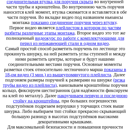
соединительная втулка для поручня скрыта
во внутренней
части трубы и кронштейна. Во внутреннюю часть поручня
наносится клей момент, втулка сжимается и вставляется в обе
части поручня. Во вкладке видео под названием ньюансы
монтажа
показано соединение поручня через втулку
.
Первое видео является
плейлистом в котором по частям
разбиты различные этапы монтажа
. Второе видео это тот же
полноценный
видеокурс по работе с комплектующими для
перил из нержавеющей стали в одном видео
.
Самый простой способ разметить поручень по лестнице это
прокинуть шнурку, на ней разметить углы ступеней и между
ними разметить центры, которые и будут нашими
соединительными местами поручня. Основные моменты
разметки стоек относительно лестничного марша
показаны в
18-ом видео (3 мин.) из вышеупомянутого плейлиста
. Далее
подгоняем размеры поручней к размерами на шнурке
(резка
трубы видео из плейлиста)
, нанизываем кронштейны поручня
кольцо, фиксируем шестигранник (для надёжности фиксируем
на клей по металлу). Далее
накручиваем первую и последнюю
стойку на кронштейны
, при больших погрешностях
подступёнков подрезаем верхушки у торчащих стоек выше
шнурка. Либо выбираем тип стойки прекрасно скрывающий
большую разницу в высотах подступёнков высокими
декоративными крышками.
Для максимальной безопасности и повышения прочности